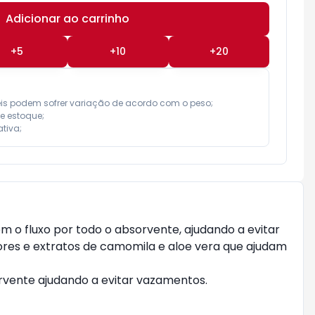
Adicionar ao carrinho
Subtotal:
R$ 0,00
+
5
+
10
+
20
eis podem sofrer variação de acordo com o peso;

e estoque;

tiva;
em o fluxo por todo o absorvente, ajudando a evitar
dores e extratos de camomila e aloe vera que ajudam
orvente ajudando a evitar vazamentos.