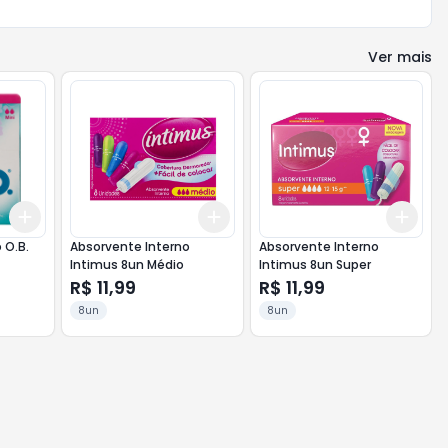
Ver mais
Add
Add
Add
+
3
+
5
+
10
+
3
+
5
+
10
+
3
 O.B.
Absorvente Interno
Absorvente Interno
Intimus 8un Médio
Intimus 8un Super
R$ 11,99
R$ 11,99
8un
8un