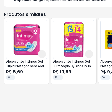
Produtos similares
Add
Add
+
3
+
5
+
10
+
3
+
5
+
Absorvente Intimus Gel
Absorvente Intimus Gel
Absorv
Tripla Proteção sem Abas
T.Proteção C/ Abas LV 16
Proteç
8un Cobertura Suave
PG 14un Suave
Abas 16
R$ 5,69
R$ 10,99
R$ 9
8un
16un
16un