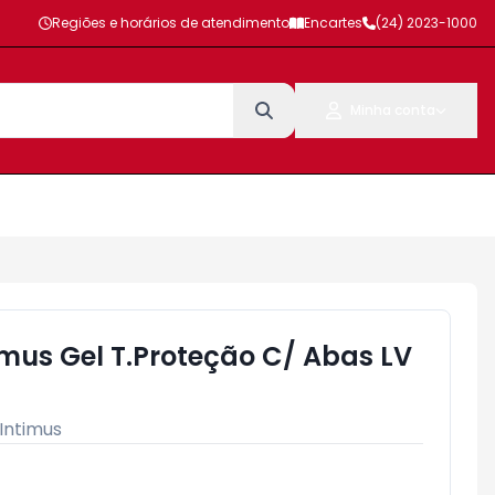
Regiões e horários de atendimento
Encartes
(24) 2023-1000
Minha conta
imus Gel T.Proteção C/ Abas LV
a
Intimus