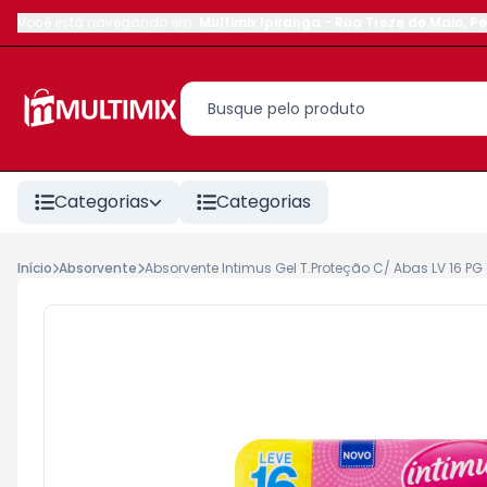
Você está navegando em:
Multimix Ipiranga
-
Rua Treze de Maio
,
Pe
Categorias
Categorias
Início
Absorvente
Absorvente Intimus Gel T.Proteção C/ Abas LV 16 PG