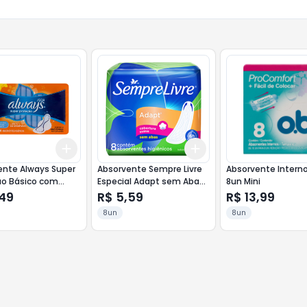
Add
Add
10
+
3
+
5
+
10
+
3
+
5
+
10
ente Always Super
Absorvente Sempre Livre
Absorvente Interno
ão Básico com
Especial Adapt sem Abas
8un Mini
un Leve + Pague -
8un Suave
,49
R$ 5,59
R$ 13,99
8un
8un