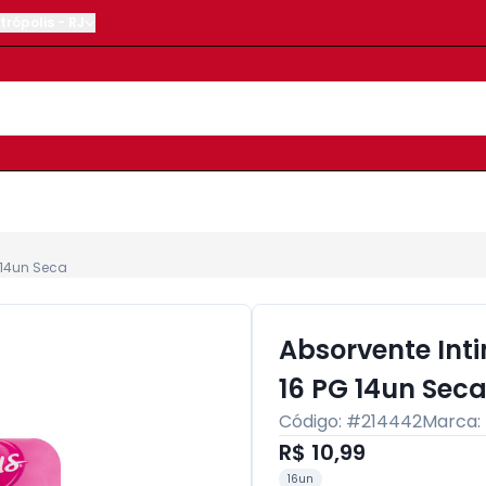
trópolis
-
RJ
 14un Seca
Absorvente Int
16 PG 14un Sec
Código: #
214442
Marca:
R$ 10,99
16un