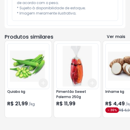
de acordo com o peso;

* Sujeito à disponibilidade de estoque;

* Imagem meramente ilustrativa;
Produtos similares
Ver mais
Add
Add
+
0.3
kg
+
0.5
kg
+
3
+
5
+
10
Quiabo kg
Pimentão Sweet
Inhame kg
Palermo 250g
R$ 21,99
R$ 11,99
R$ 4,49
/
kg
/
k
R$ 6,
-
36
%