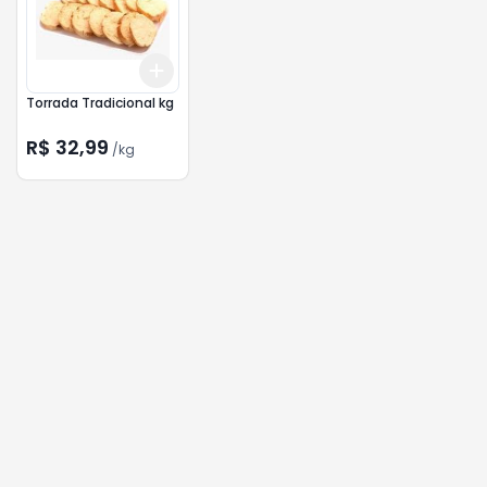
Add
+
0.3
kg
+
0.5
kg
Torrada Tradicional kg
R$ 32,99
/
kg