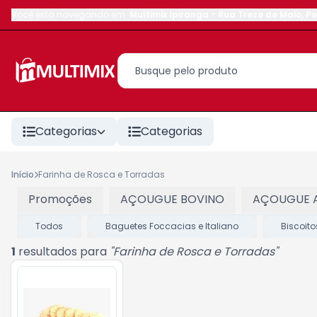
Você está navegando em:
Multimix Ipiranga
-
Rua Treze de Maio
,
Pe
Categorias
Categorias
Início
Farinha de Rosca e Torradas
Promoções
AÇOUGUE BOVINO
AÇOUGUE 
Todos
Baguetes Foccacias e Italiano
Biscoito
1
resultados para
"
Farinha de Rosca e Torradas
"