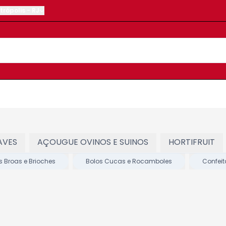
trópolis
-
RJ
AVES
AÇOUGUE OVINOS E SUINOS
HORTIFRUIT
s Broas e Brioches
Bolos Cucas e Rocamboles
Confeit