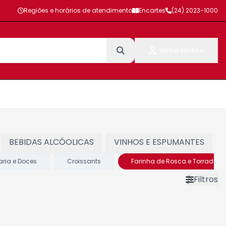
Regiões e horários de atendimento
Encartes
(24) 2023-1000
Minha conta
BEBIDAS ALCÓOLICAS
VINHOS E ESPUMANTES
aria e Doces
Croissants
Farinha de Rosca e Torradas
Filtros