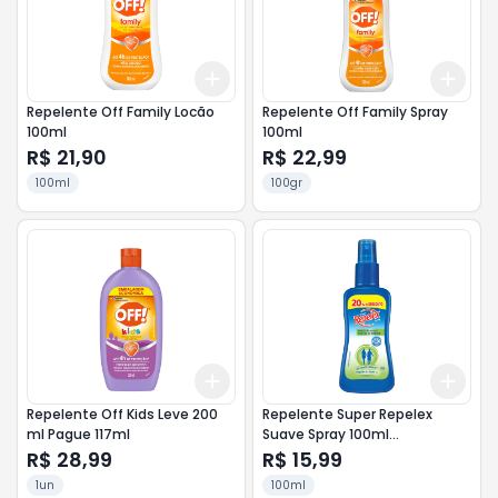
Add
Add
+
3
+
5
+
10
+
3
Repelente Off Family Locão
Repelente Off Family Spray
100ml
100ml
R$ 21,90
R$ 22,99
100ml
100gr
Add
Add
+
3
+
5
+
10
+
3
Repelente Off Kids Leve 200
Repelente Super Repelex
ml Pague 117ml
Suave Spray 100ml
Promocional
R$ 28,99
R$ 15,99
1un
100ml