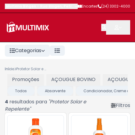
Multimix Bingen
-
Rua Bingen
,
Petrópolis
Encartes
-
RJ
(24) 3302-4000
Categorias
Início
Protetor Solar e Repelente
Promoções
AÇOUGUE BOVINO
AÇOUGUE 
Todos
Absorvente
Condicionador, Creme de P
4
resultados para
"
Protetor Solar e
Filtros
Repelente
"