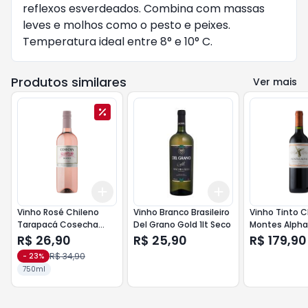
reflexos esverdeados. Combina com massas
leves e molhos como o pesto e peixes.
Temperatura ideal entre 8° e 10° C.
Produtos similares
Ver mais
Add
Add
+
3
+
5
+
10
+
3
+
5
+
10
Vinho Rosé Chileno
Vinho Branco Brasileiro
Vinho Tinto C
Tarapacá Cosecha
Del Grano Gold 1lt Seco
Montes Alpha
750ml
Sauvignon 7
R$ 26,90
R$ 25,90
R$ 179,90
R$ 34,90
-
23
%
750ml