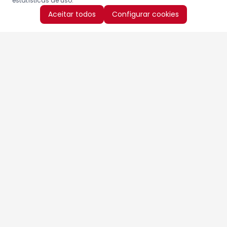
estatísticas de uso.
Aceitar todos
Configurar cookies
Aproveite as nossas promoções!
Cadastre seu e-mail e receba ofertas exclusivas.
QUERO RECEBER