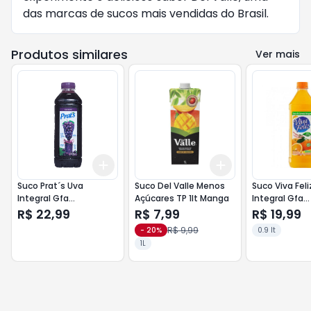
das marcas de sucos mais vendidas do Brasil.
Produtos similares
Ver mais
Add
Add
+
3
+
5
+
10
+
3
+
5
+
10
Suco Prat´s Uva
Suco Del Valle Menos
Suco Viva Feli
Integral Gfa
Açúcares TP 1lt Manga
Integral Gfa
Refrigerado 900ml
Refrigerado 
R$ 22,99
R$ 7,99
R$ 19,99
R$ 9,99
-
20
%
0.9 lt
1L