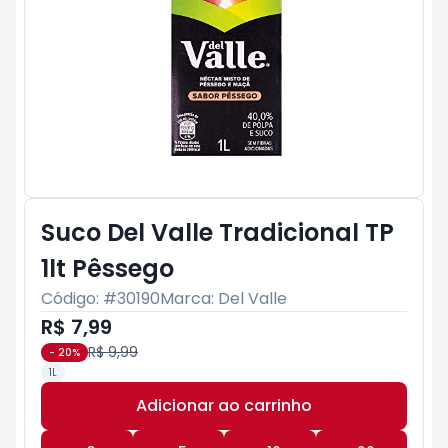
Suco Del Valle Tradicional TP
1lt Pêssego
Código: #
30190
Marca:
Del Valle
R$ 7,99
R$ 9,99
-
20
%
1L
Adicionar ao carrinho
Subtotal:
R$ 0