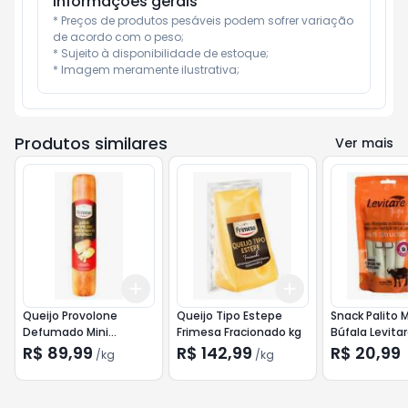
Informações gerais
* Preços de produtos pesáveis podem sofrer variação 
de acordo com o peso;

* Sujeito à disponibilidade de estoque;

* Imagem meramente ilustrativa;
Produtos similares
Ver mais
Add
Add
+
0.3
kg
+
0.5
kg
+
0.6
kg
+
1
kg
Queijo Provolone
Queijo Tipo Estepe
Snack Palito 
Defumado Mini
Frimesa Fracionado kg
Búfala Levitar
Frimesa kg
Lactose 130g
R$ 89,99
R$ 142,99
R$ 20,99
/
kg
/
kg