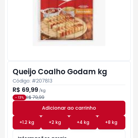
Queijo Coalho Godam kg
Código: #
207813
R$ 69,99
/
kg
R$ 79,99
-
13
%
Adicionar ao carrinho
Subtotal:
R$ 0
+
1.2
kg
+
2
kg
+
4
kg
+
8
kg