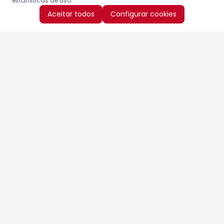
estatísticas de uso.
Aceitar todos
Configurar cookies
Aproveite as nossas promoções!
Cadastre seu e-mail e receba ofertas exclusivas.
QUERO RECEBER