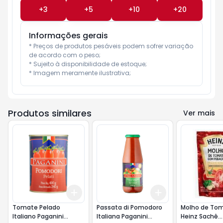
+
3
+
5
+
10
+
20
Informações gerais
* Preços de produtos pesáveis podem sofrer variação 
de acordo com o peso;

* Sujeito à disponibilidade de estoque;

* Imagem meramente ilustrativa;
Produtos similares
Ver mais
Add
Add
+
3
+
5
+
10
+
3
+
5
+
10
Tomate Pelado
Passata di Pomodoro
Molho de To
Italiano Paganini
Italiana Paganini
Heinz Sachê