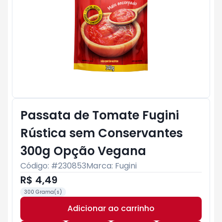
Passata de Tomate Fugini
Rústica sem Conservantes
300g Opção Vegana
Código: #
230853
Marca:
Fugini
R$ 4,49
300 Grama(s)
Adicionar ao carrinho
Subtotal:
R$ 0