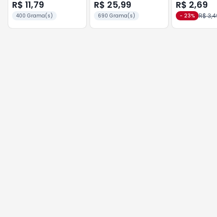
Tradicional 400g
Manjericão 690g
Tradicional 2
R$ 11,79
R$ 25,99
R$ 2,69
R$ 3,4
400 Grama(s)
690 Grama(s)
-
23
%