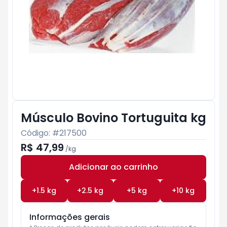
Músculo Bovino Tortuguita kg
Código: #
217500
R$ 47,99
/
kg
Adicionar ao carrinho
Subtotal:
R$ 0
+
1.5
kg
+
2.5
kg
+
5
kg
+
10
kg
Informações gerais