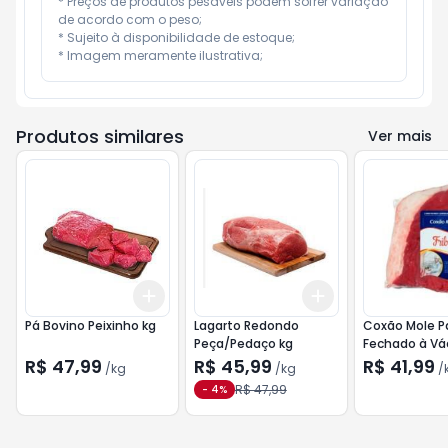
* Preços de produtos pesáveis podem sofrer variação 
de acordo com o peso;

* Sujeito à disponibilidade de estoque;

* Imagem meramente ilustrativa;
Produtos similares
Ver mais
Add
Add
+
1.5
kg
+
2.5
kg
+
1.8
kg
+
3
kg
Pá Bovino Peixinho kg
Lagarto Redondo
Coxão Mole P
Peça/Pedaço kg
Fechado à Vá
kg
R$ 47,99
R$ 45,99
R$ 41,99
/
kg
/
kg
/
R$ 47,99
-
4
%