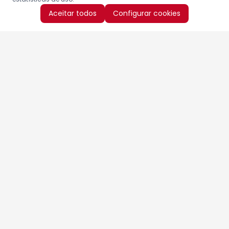
Aceitar todos
Configurar cookies
Aproveite as nossas promoções!
Cadastre seu e-mail e receba ofertas exclusivas.
QUERO RECEBER