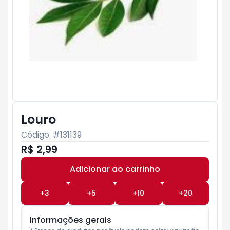
Louro
Código: #
131139
R$ 2,99
Adicionar ao carrinho
Subtotal:
R$ 0
+
3
+
5
+
10
+
20
Informações gerais