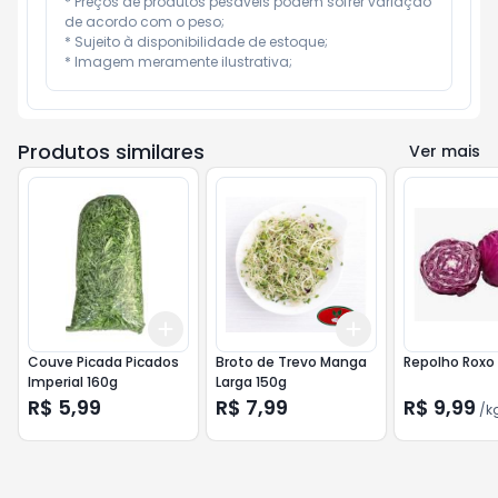
* Preços de produtos pesáveis podem sofrer variação 
de acordo com o peso;

* Sujeito à disponibilidade de estoque;

* Imagem meramente ilustrativa;
Produtos similares
Ver mais
Add
Add
+
3
+
5
+
10
+
3
+
5
+
10
Couve Picada Picados
Broto de Trevo Manga
Repolho Roxo
Imperial 160g
Larga 150g
R$ 5,99
R$ 7,99
R$ 9,99
/
k