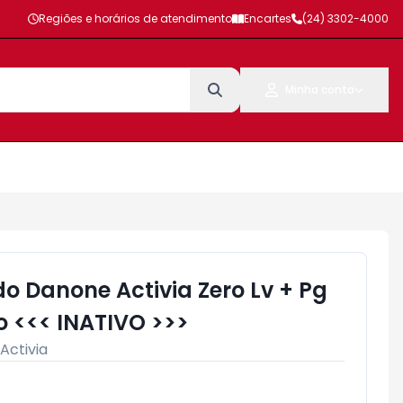
Regiões e horários de atendimento
Encartes
(24) 3302-4000
Minha conta
o Danone Activia Zero Lv + Pg
 <<< INATIVO >>>
Activia