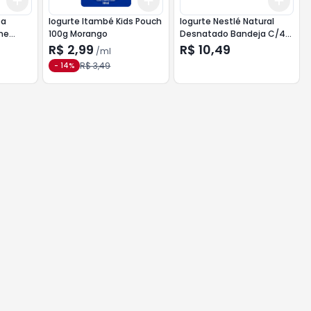
Add
Add
Add
+
3
+
5
+
10
+
3
ml
+
5
ml
+
3
pa
Iogurte Itambé Kids Pouch
Iogurte Nestlé Natural
ne
100g Morango
Desnatado Bandeja C/4
320g
R$ 2,99
R$ 10,49
/
ml
R$ 3,49
-
14
%