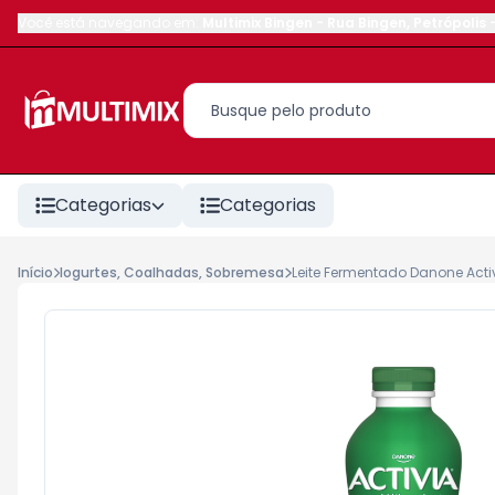
Você está navegando em:
Multimix Bingen
-
Rua Bingen
,
Petrópolis
Categorias
Categorias
Início
Iogurtes, Coalhadas, Sobremesa
Leite Fermentado Danone Activ