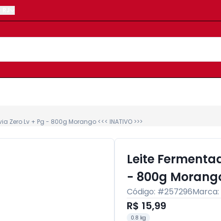
-
RJ
ia Zero Lv + Pg - 800g Morango <<< INATIVO >>>
Leite Fermentad
- 800g Morango
Código: #
257296
Marca:
R$ 15,99
0.8 kg