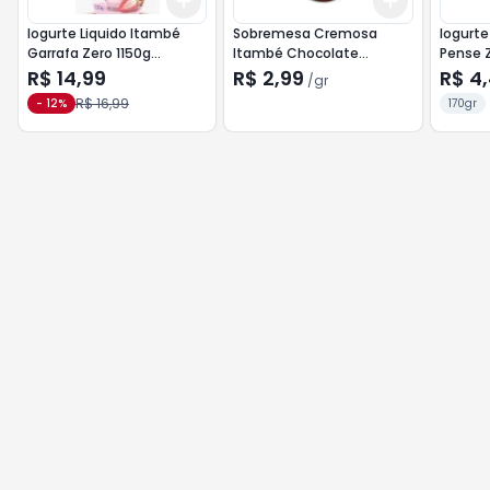
Add
Add
+
3
+
5
+
10
+
3
gr
+
5
g
Iogurte Liquido Itambé
Sobremesa Cremosa
Iogurte
Garrafa Zero 1150g
Itambé Chocolate
Pense Z
Morango
Chantilly 90g
Morang
R$ 14,99
R$ 2,99
R$ 4
/
gr
R$ 16,99
-
12
%
170gr