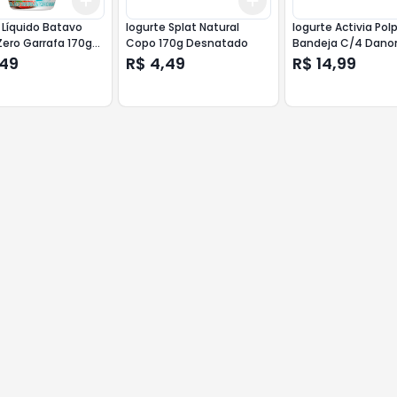
Add
Add
r
+
3
+
5
+
10
+
3
+
5
+
10
 Líquido Batavo
Iogurte Splat Natural
Iogurte Activia Pol
ero Garrafa 170g
Copo 170g Desnatado
Bandeja C/4 Dano
o
340g Morango
,49
R$ 4,49
R$ 14,99