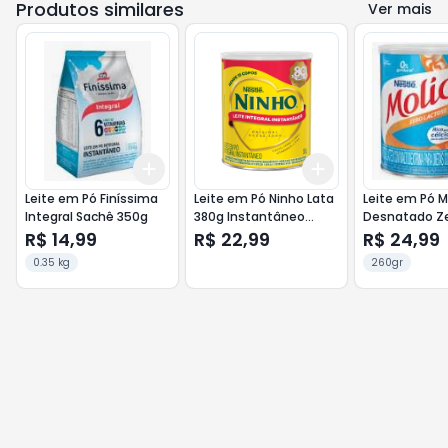
Produtos similares
Ver mais
Add
Add
+
3
+
5
+
10
+
3
+
5
+
10
Leite em Pó Finíssima
Leite em Pó Ninho Lata
Leite em Pó M
Integral Sachê 350g
380g Instantâneo
Desnatado Z
Integral
Lactose 260g
R$ 14,99
R$ 22,99
R$ 24,99
0.35 kg
260gr