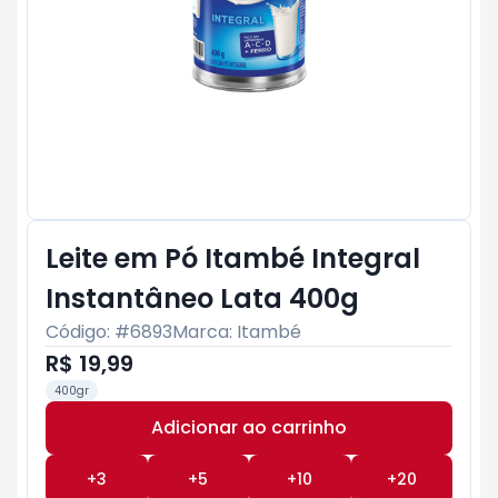
Leite em Pó Itambé Integral
Instantâneo Lata 400g
Código: #
6893
Marca:
Itambé
R$ 19,99
400gr
Adicionar ao carrinho
Subtotal:
R$ 0
+
3
+
5
+
10
+
20