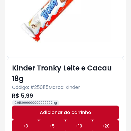
Kinder Tronky Leite e Cacau
18g
Código: #
250115
Marca:
Kinder
R$ 5,99
0.018000000000000002 kg
Adicionar ao carrinho
Subtotal:
R$ 0
+
3
+
5
+
10
+
20