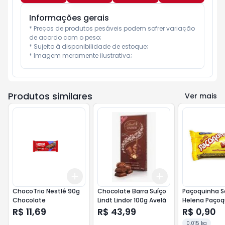
Informações gerais
* Preços de produtos pesáveis podem sofrer variação 
de acordo com o peso;

* Sujeito à disponibilidade de estoque;

* Imagem meramente ilustrativa;
Produtos similares
Ver mais
Add
Add
+
3
+
5
+
10
+
3
+
5
+
10
ChocoTrio Nestlé 90g
Chocolate Barra Suíço
Paçoquinha S
Chocolate
Lindt Lindor 100g Avelã
Helena Paçoq
Rolha 15g
R$ 11,69
R$ 43,99
R$ 0,90
0.015 kg