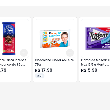
Add
Add
10
+
3
+
5
+
10
+
3
+
5
+
10
ate Lacta Intense
Chocolate Kinder Ao Leite
Goma de Mascar T
 por cento 85g
75g
Max 16,5 g Menta
as e Framboesa
Blueberry
,79
R$ 17,99
R$ 5,99
75gr