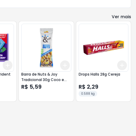
Ver mais
Add
Add
Add
+
3
+
5
+
10
+
3
+
5
+
10
+
3
rident
Barra de Nuts & Joy
Drops Halls 28g Cereja
Tradicional 30g Coco e
Amêndoas
R$ 5,59
R$ 2,29
0.588 kg