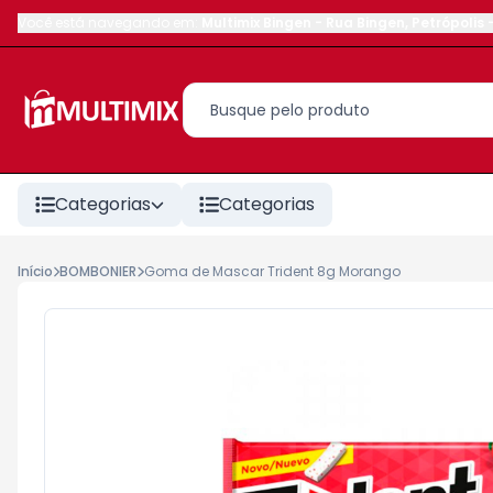
Você está navegando em:
Multimix Bingen
-
Rua Bingen
,
Petrópolis
Categorias
Categorias
Início
BOMBONIER
Goma de Mascar Trident 8g Morango