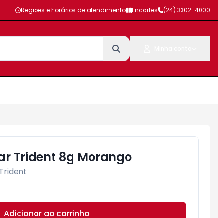
Regiões e horários de atendimento
Encartes
(24) 3302-4000
Minha conta
r Trident 8g Morango
Trident
Adicionar ao carrinho
Subtotal:
R$ 0,00