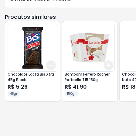
Produtos similares
Add
Add
+
3
+
5
+
10
+
3
+
5
+
Chocolate Lacta Bis Xtra
Bombom Ferrero Rocher
Chocol
45g Black
Raffaello T15 150g
Nuts 40
Amendo
R$ 5,29
R$ 41,90
R$ 18
45gr
150gr