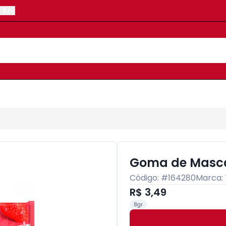
-
RJ
Goma de Masca
Código: #
164280
Marca:
R$ 3,49
8gr