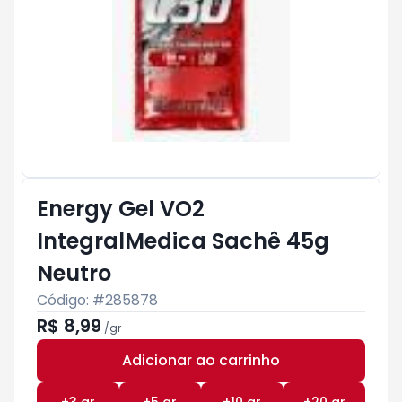
Energy Gel VO2
IntegralMedica Sachê 45g
Neutro
Código: #
285878
R$ 8,99
/
gr
Adicionar ao carrinho
Subtotal:
R$ 0