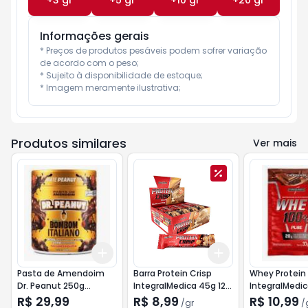
+
3
gr
+
5
gr
+
10
gr
+
20
gr
Informações gerais
* Preços de produtos pesáveis podem sofrer variação 
de acordo com o peso;

* Sujeito à disponibilidade de estoque;

* Imagem meramente ilustrativa;
Produtos similares
Ver mais
Add
Add
+
3
+
5
+
10
+
3
gr
+
5
gr
Pasta de Amendoim
Barra Protein Crisp
Whey Protein
Dr. Peanut 250g
IntegralMedica 45g 12g
IntegralMedi
Bombom
Proteína Duo Crunch
Monodose 30
R$ 29,99
R$ 8,99
R$ 10,99
/
gr
/