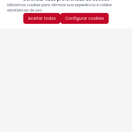
Utilizamos cookies para otimizar sua experiência e coletar
estatísticas de uso.
Aceitar todos
Configurar cookies
Aproveite as nossas promoções!
Cadastre seu e-mail e receba ofertas exclusivas.
QUERO RECEBER