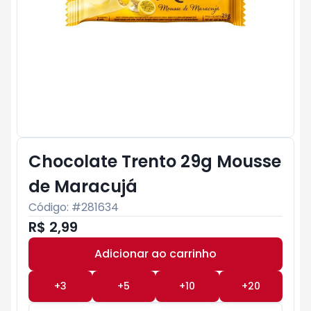
Chocolate Trento 29g Mousse
de Maracujá
Código: #
281634
R$ 2,99
Adicionar ao carrinho
Subtotal:
R$ 0
+
3
+
5
+
10
+
20