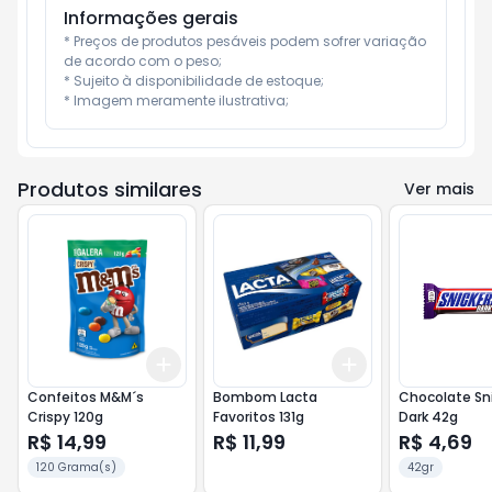
Informações gerais
* Preços de produtos pesáveis podem sofrer variação 
de acordo com o peso;

* Sujeito à disponibilidade de estoque;

* Imagem meramente ilustrativa;
Produtos similares
Ver mais
Add
Add
+
3
+
5
+
10
+
3
+
5
+
10
Confeitos M&M´s
Bombom Lacta
Chocolate Sn
Crispy 120g
Favoritos 131g
Dark 42g
R$ 14,99
R$ 11,99
R$ 4,69
120 Grama(s)
42gr