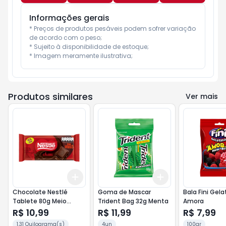
Informações gerais
* Preços de produtos pesáveis podem sofrer variação 
de acordo com o peso;

* Sujeito à disponibilidade de estoque;

* Imagem meramente ilustrativa;
Produtos similares
Ver mais
Add
Add
+
3
+
5
+
10
+
3
+
5
+
10
Chocolate Nestlé
Goma de Mascar
Bala Fini Gela
Tablete 80g Meio
Trident Bag 32g Menta
Amora
Amargo
R$ 10,99
R$ 11,99
R$ 7,99
1.31 Quilograma(s)
4un
100gr