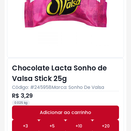
Chocolate Lacta Sonho de
Valsa Stick 25g
Código: #
245958
Marca:
Sonho De Valsa
R$ 3,29
0.025 kg
Adicionar ao carrinho
Subtotal:
R$ 0
+
3
+
5
+
10
+
20