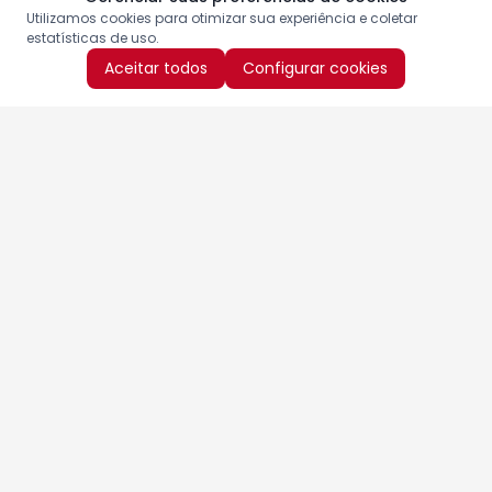
Utilizamos cookies para otimizar sua experiência e coletar
estatísticas de uso.
Aceitar todos
Configurar cookies
Aproveite as nossas promoções!
Cadastre seu e-mail e receba ofertas exclusivas.
QUERO RECEBER