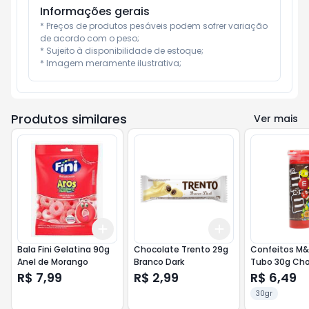
Informações gerais
* Preços de produtos pesáveis podem sofrer variação 
de acordo com o peso;

* Sujeito à disponibilidade de estoque;

* Imagem meramente ilustrativa;
Produtos similares
Ver mais
Add
Add
+
3
+
5
+
10
+
3
+
5
+
10
Bala Fini Gelatina 90g
Chocolate Trento 29g
Confeitos M&
Anel de Morango
Branco Dark
Tubo 30g Cho
R$ 7,99
R$ 2,99
R$ 6,49
30gr