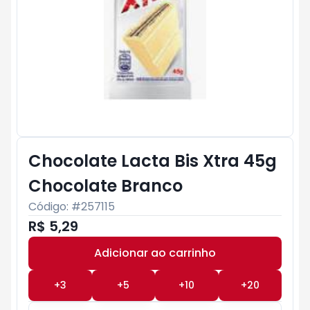
Chocolate Lacta Bis Xtra 45g
Chocolate Branco
Código: #
257115
R$ 5,29
Adicionar ao carrinho
Subtotal:
R$ 0
+
3
+
5
+
10
+
20