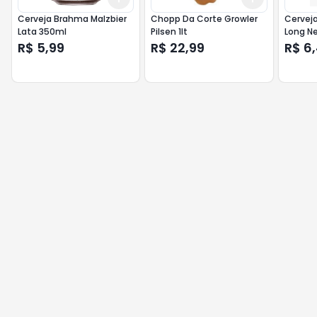
Cerveja Brahma Malzbier
Chopp Da Corte Growler
Cerveja
Lata 350ml
Pilsen 1lt
Long N
R$ 5,99
R$ 22,99
R$ 6