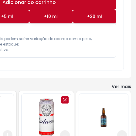
Adicionar ao carrinho
Subtotal:
R$ 0,00
+
5
ml
+
10
ml
+
20
ml
eis podem sofrer variação de acordo com o peso;

e estoque;

tiva;
Ver mais
Add
Add
Add
+
3
+
5
+
10
+
3
+
5
+
10
+
3