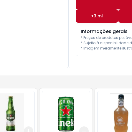
+
3
ml
Informações gerais
* Preços de produtos pesáv
* Sujeito à disponibilidade d
* Imagem meramente ilustra
Add
Add
10
+
3
+
5
+
10
+
3
+
5
+
10