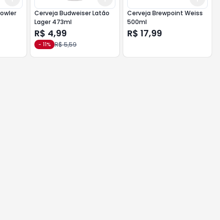
owler
Cerveja Budweiser Latão
Cerveja Brewpoint Weiss
Lager 473ml
500ml
R$ 4,99
R$ 17,99
R$ 5,59
-
11
%