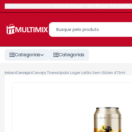
Você está navegando em:
Multimix Bingen
-
Rua Bingen
,
Petrópolis
Categorias
Categorias
Início
Cerveja
Cerveja Therezópolis Lager Latão Sem Glúten 473ml