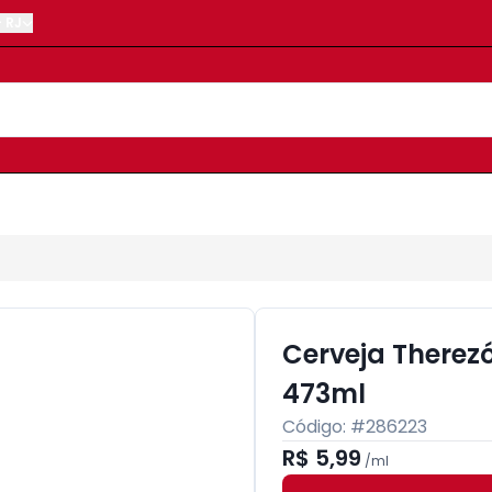
-
RJ
Cerveja Therez
473ml
Código: #
286223
R$ 5,99
/
ml