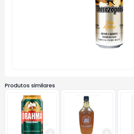
Produtos similares
Add
Add
+
3
+
5
+
10
+
3
+
5
+