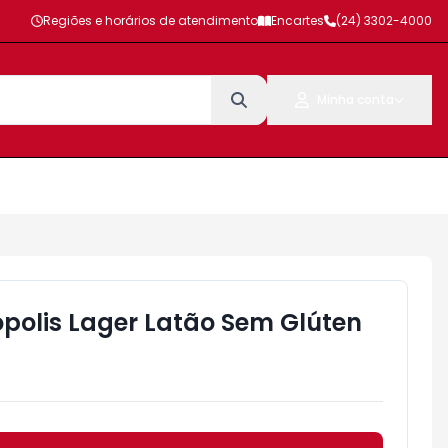
Regiões e horários de atendimento
Encartes
(24) 3302-4000
Minha conta
ópolis Lager Latão Sem Glúten