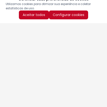
Utilizamos cookies para otimizar sua experiência e coletar
estatísticas de uso.
Aceitar todos
Configurar cookies
Aproveite as nossas promoções!
Cadastre seu e-mail e receba ofertas exclusivas.
QUERO RECEBER