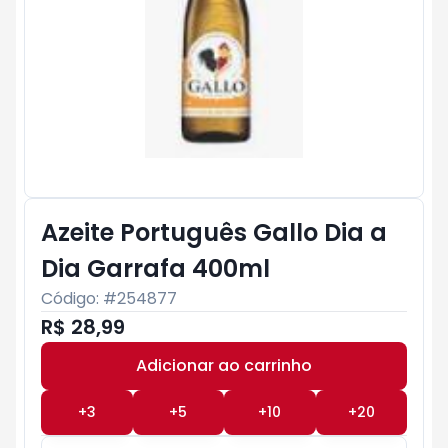
Azeite Português Gallo Dia a
Dia Garrafa 400ml
Código: #
254877
R$ 28,99
Adicionar ao carrinho
Subtotal:
R$ 0
+
3
+
5
+
10
+
20