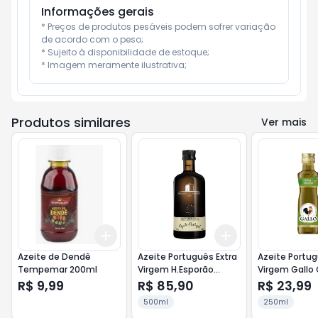
Informações gerais
* Preços de produtos pesáveis podem sofrer variação 
de acordo com o peso;

* Sujeito à disponibilidade de estoque;

* Imagem meramente ilustrativa;
Produtos similares
Ver mais
Add
Add
+
3
+
5
+
10
+
3
+
5
+
10
Azeite de Dendê
Azeite Português Extra
Azeite Portug
Tempemar 200ml
Virgem H.Esporão
Virgem Gallo 
500ml Garrafa 0,3% de
250ml Acidez
R$ 9,99
R$ 85,90
R$ 23,99
Acidez
500ml
250ml