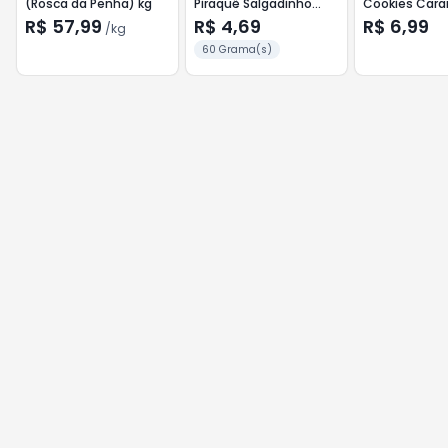
(Rosca da Penha) kg
Piraquê Salgadinho
Cookies Car
60g Tradicional
Salgado 96g
R$ 57,99
R$ 4,69
R$ 6,99
/
kg
60 Grama(s)