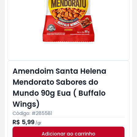
Amendoim Santa Helena
Mendorato Sabores do
Mundo 90g Eua ( Buffalo
Wings)
Código: #
285581
R$ 5,99
/
gr
Adicionar ao carrinho
Subtotal:
R$ 0