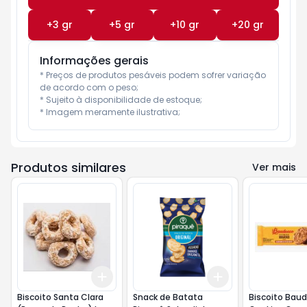
+
3
gr
+
5
gr
+
10
gr
+
20
gr
Informações gerais
* Preços de produtos pesáveis podem sofrer variação 
de acordo com o peso;

* Sujeito à disponibilidade de estoque;

* Imagem meramente ilustrativa;
Produtos similares
Ver mais
Add
Add
+
0.6
kg
+
1
kg
+
3
+
5
+
10
Biscoito Santa Clara
Snack de Batata
Biscoito Bau