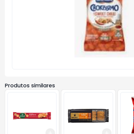
Produtos similares
Add
Add
+
3
+
5
+
10
+
3
+
5
+