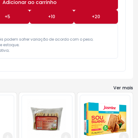
Adicionar ao carrinho
Subtotal:
R$ 0,00
+
5
+
10
+
20
eis podem sofrer variação de acordo com o peso;

e estoque;

tiva;
Ver mais
Add
Add
Add
+
3
+
5
+
10
+
3
+
5
+
10
+
3