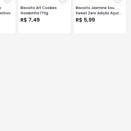
o
Biscoito Art Cookies
Biscoito Jasmine Sou
eritivo
Goiabinha 170g
Sweet Zero Adição Açucar
80g Maracujá e Chia
R$ 7,49
R$ 5,99