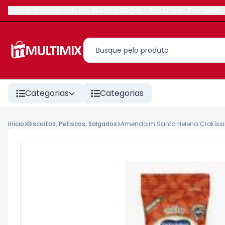
Você está navegando em:
Multimix Bingen
-
Rua Bingen
,
Petrópolis
Categorias
Categorias
Início
Biscoitos, Petiscos, Salgados
Amendoim Santa Helena Crokíssim