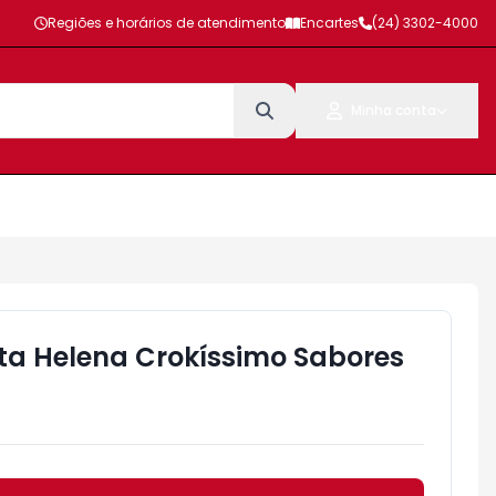
Regiões e horários de atendimento
Encartes
(24) 3302-4000
Minha conta
a Helena Crokíssimo Sabores
i