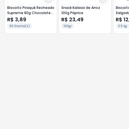
Biscoito Piraquê Recheado
Snack Kalassi de Arroz
Biscoit
Supreme 80g Chocolate
100g Páprica
Salgad
Branco e Geléia de Maça
R$ 3,89
R$ 23,49
R$ 12
comCanela
80 Grama(s)
100gr
0.5 kg