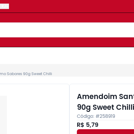
-
RJ
o Sabores 90g Sweet Chilli
Amendoim Sant
90g Sweet Chill
Código: #
258919
R$ 5,79