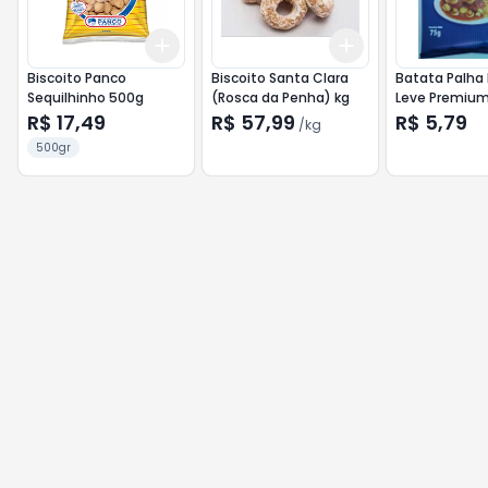
Add
Add
+
3
+
5
+
10
+
0.6
kg
+
1
kg
Biscoito Panco
Biscoito Santa Clara
Batata Palha 
Sequilhinho 500g
(Rosca da Penha) kg
Leve Premiu
R$ 17,49
R$ 57,99
R$ 5,79
/
kg
500gr