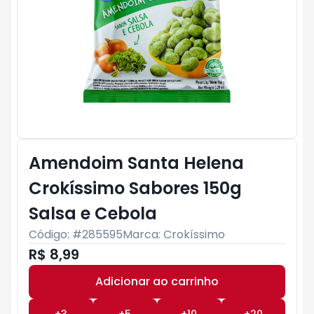
Amendoim Santa Helena
Crokíssimo Sabores 150g
Salsa e Cebola
Código: #
285595
Marca:
Crokíssimo
R$ 8,99
Adicionar ao carrinho
Subtotal:
R$ 0