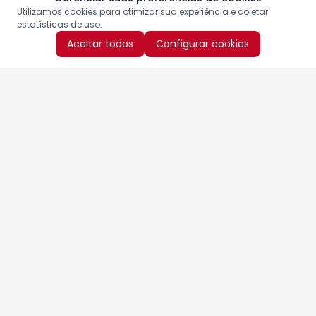
Utilizamos cookies para otimizar sua experiência e coletar
estatísticas de uso.
Aceitar todos
Configurar cookies
Aproveite as nossas promoções!
Cadastre seu e-mail e receba ofertas exclusivas.
QUERO RECEBER