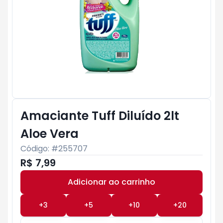
Amaciante Tuff Diluído 2lt
Aloe Vera
Código: #
255707
R$ 7,99
Adicionar ao carrinho
Subtotal:
R$ 0
+
3
+
5
+
10
+
20