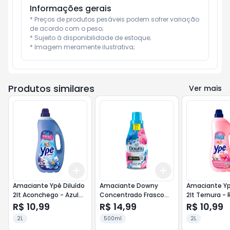
Informações gerais
* Preços de produtos pesáveis podem sofrer variação 
de acordo com o peso;

* Sujeito à disponibilidade de estoque;

* Imagem meramente ilustrativa;
Produtos similares
Ver mais
Add
Add
+
3
+
5
+
10
+
3
+
5
+
10
Amaciante Ypê Diluído
Amaciante Downy
Amaciante Yp
2lt Aconchego - Azul
Concentrado Frasco
2lt Ternura -
Claro
500ml Brisa de Verão -
R$ 10,99
R$ 14,99
R$ 10,99
Azul
2L
500ml
2L