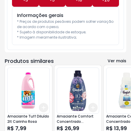
+
3
+
5
+
10
+
20
Informações gerais
* Preços de produtos pesáveis podem sofrer variação 
de acordo com o peso;

* Sujeito à disponibilidade de estoque;

* Imagem meramente ilustrativa;
Produtos similares
Ver mais
Add
Add
+
3
+
5
+
10
+
3
+
5
+
10
Amaciante Tuff Diluído
Amaciante Comfort
Amaciante C
2lt Carinho Rosa
Concentrado
Concentrado 
Bridgerton 1lt
Cuidado 500
R$ 7,99
R$ 26,99
R$ 13,99