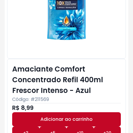
Amaciante Comfort
Concentrado Refil 400ml
Frescor Intenso - Azul
Código: #
211569
R$ 8,99
Adicionar ao carrinho
Subtotal:
R$ 0