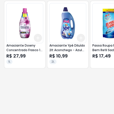
Add
Add
+
3
+
5
+
10
+
3
+
5
+
10
Amaciante Downy
Amaciante Ypê Diluído
Passa Roupa 
Concentrado Frasco 1lt
2lt Aconchego - Azul
Bem Refil Sa
Frescor Primavera -
Claro
R$ 27,99
R$ 10,99
R$ 17,49
Rosa
1L
2L