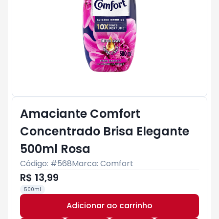
Amaciante Comfort
Concentrado Brisa Elegante
500ml Rosa
Código: #
568
Marca:
Comfort
R$ 13,99
500ml
Adicionar ao carrinho
Subtotal:
R$ 0