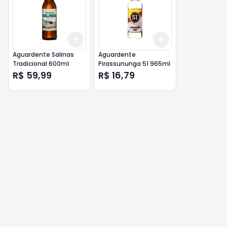
Add
Add
+
3
+
5
+
10
+
3
+
5
+
10
Aguardente Salinas
Aguardente
Tradicional 600ml
Pirassununga 51 965ml
R$ 59,99
R$ 16,79