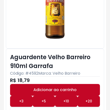
Aguardente Velho Barreiro
910ml Garrafa
Código: #
4592
Marca:
Velho Barreiro
R$ 18,79
Adicionar ao carrinho
Subtotal:
R$ 0
+
3
+
5
+
10
+
20