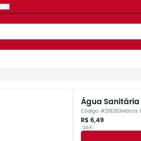
-
RJ
Água Sanitária 
Código: #
218263
Marca:
R$ 6,49
2.0 lt