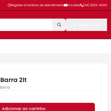
Regiões e horários de atendimento
Encartes
(24) 3302-4000
Minha conta
Barra 2lt
Barra
Adicionar ao carrinho
Subtotal:
R$ 0,00