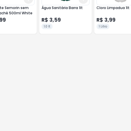
nte Semorin sem
Água Sanitária Barra 1lt
Cloro Limpadua 1lt
Sachê 500ml White
,99
R$ 3,59
R$ 3,99
1.0 lt
1 Litro