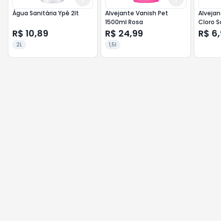
Água Sanitária Ypê 2lt
Alvejante Vanish Pet
Alveja
1500ml Rosa
Cloro 
R$ 10,89
R$ 24,99
R$ 6
2L
1,5l