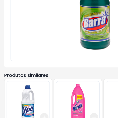
Produtos similares
Add
Add
+
3
+
5
+
10
+
3
+
5
+