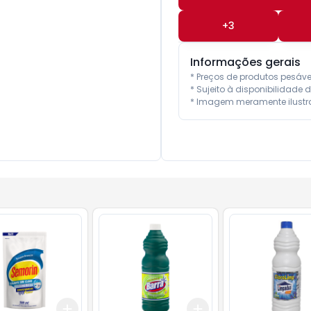
+
3
Informações gerais
* Preços de produtos pesáv
* Sujeito à disponibilidade d
* Imagem meramente ilustra
Add
Add
10
+
3
+
5
+
10
+
3
+
5
+
10