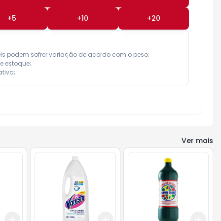
+
5
+
10
+
20
eis podem sofrer variação de acordo com o peso;

e estoque;

tiva;
Ver mais
Add
Add
Add
+
3
+
5
+
10
+
3
+
5
+
10
+
3