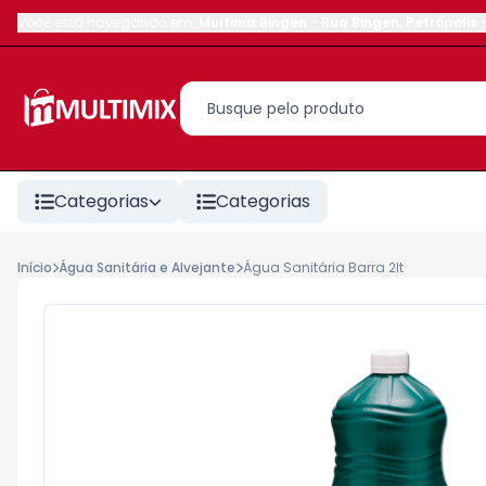
Você está navegando em:
Multimix Bingen
-
Rua Bingen
,
Petrópolis
Categorias
Categorias
Início
Água Sanitária e Alvejante
Água Sanitária Barra 2lt