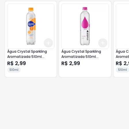
Add
Add
+
3
+
5
+
10
+
3
+
5
+
Água Crystal Sparkling
Água Crystal Sparkling
Água Cr
Aromatizada 510ml
Aromatizada 510ml
Aromat
Tangerina
Melancia
R$ 2,99
R$ 2,99
R$ 2,
510ml
510ml