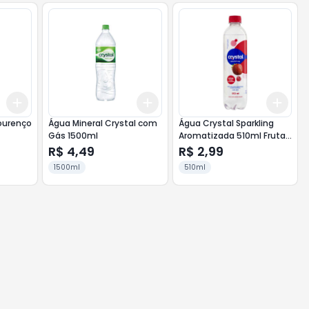
Add
Add
Add
+
3
+
5
+
10
+
3
+
5
+
10
+
3
Lourenço
Água Mineral Crystal com
Água Crystal Sparkling
Gás 1500ml
Aromatizada 510ml Frutas
Vermelhas
R$ 4,49
R$ 2,99
1500ml
510ml