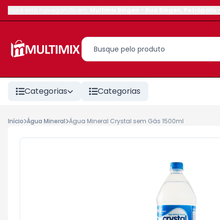
Você está navegando em:
Multimix Bingen
-
Rua Bingen
,
Petrópolis
Categorias
Categorias
Início
Água Mineral
Água Mineral Crystal sem Gás 1500ml