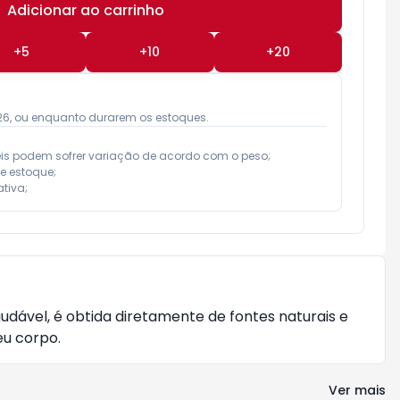
Adicionar ao carrinho
Subtotal:
R$ 0,00
+
5
+
10
+
20
026, ou enquanto durarem os estoques.
eis podem sofrer variação de acordo com o peso;

e estoque;

tiva;
dável, é obtida diretamente de fontes naturais e
eu corpo.
Ver mais