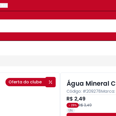
-
RJ
Oferta do clube
Água Mineral C
Código: #
209278
Marca:
R$ 2,49
R$ 3,49
-
29
%
1,5L