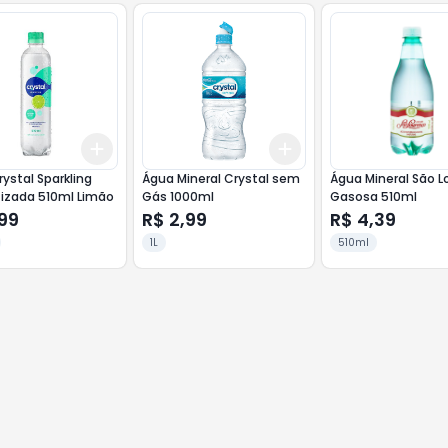
Add
Add
10
+
3
+
5
+
10
+
3
+
5
+
10
ystal Sparkling
Água Mineral Crystal sem
Água Mineral São 
izada 510ml Limão
Gás 1000ml
Gasosa 510ml
99
R$ 2,99
R$ 4,39
1L
510ml