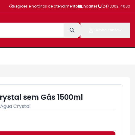
Regiões e horários de atendimento
Encartes
(24) 3302-4000
Minha conta
rystal sem Gás 1500ml
Água Crystal