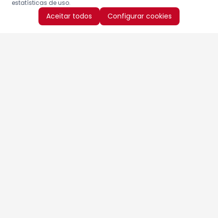
estatísticas de uso.
Aceitar todos
Configurar cookies
Aproveite as nossas promoções!
Cadastre seu e-mail e receba ofertas exclusivas.
QUERO RECEBER