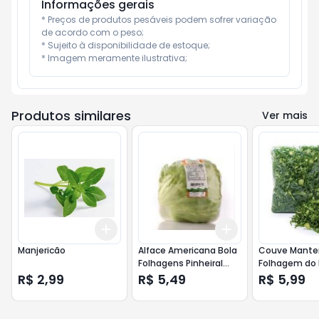
Informações gerais
* Preços de produtos pesáveis podem sofrer variação 
de acordo com o peso;

* Sujeito à disponibilidade de estoque;

* Imagem meramente ilustrativa;
Produtos similares
Ver mais
Add
Add
+
3
+
5
+
10
+
3
+
5
+
10
Manjericão
Alface Americana Bola
Couve Mante
Folhagens Pinheiral
Folhagem do P
Embalada 250g
Filetada 180g
R$ 2,99
R$ 5,49
R$ 5,99