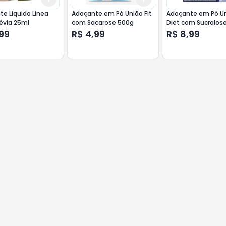
e Líquido Linea
Adoçante em Pó União Fit
Adoçante em Pó U
évia 25ml
com Sacarose 500g
Diet com Sucralos
99
R$ 4,99
R$ 8,99