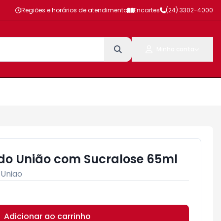
Regiões e horários de atendimento
Encartes
(24) 3302-4000
Minha conta
do União com Sucralose 65ml
:
Uniao
Adicionar ao carrinho
Subtotal:
R$ 0,00