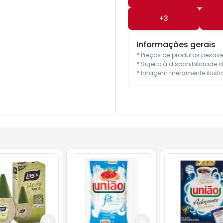
+
3
Informações gerais
* Preços de produtos pesáv
* Sujeito à disponibilidade d
* Imagem meramente ilustra
Add
Add
10
+
3
+
5
+
10
+
3
+
5
+
10