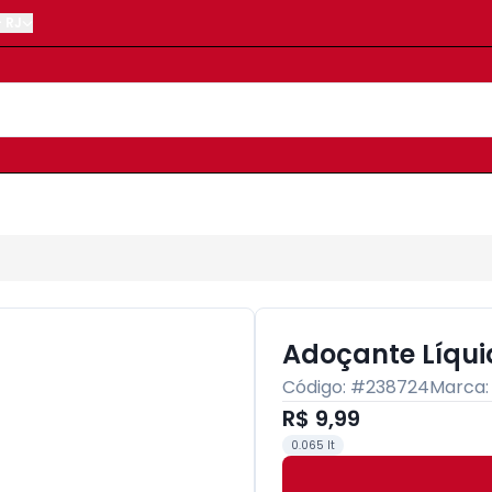
-
RJ
Adoçante Líqui
Código: #
238724
Marca
R$ 9,99
0.065 lt