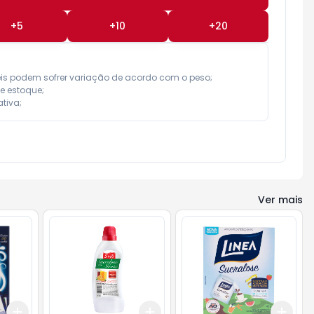
+
5
+
10
+
20
eis podem sofrer variação de acordo com o peso;

e estoque;

tiva;
Ver mais
Add
Add
Add
+
3
+
5
+
10
+
3
+
5
+
10
+
3