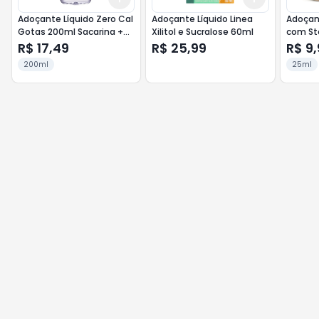
Adoçante Líquido Zero Cal
Adoçante Líquido Linea
Adoçant
Gotas 200ml Sacarina +
Xilitol e Sucralose 60ml
com St
Ciclamato
R$ 17,49
R$ 25,99
R$ 9,
200ml
25ml