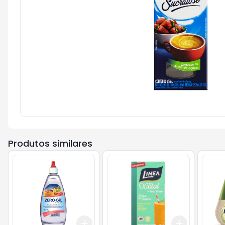
Produtos similares
Add
Add
+
3
+
5
+
10
+
3
+
5
+