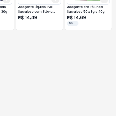
nião
Adoçante Líquido Svili
Adoçante em Pó Linea
e 30g
Sucralose com Stévia
Sucralose 50 x 8grs 40g
90ml
R$ 14,49
R$ 14,69
50un