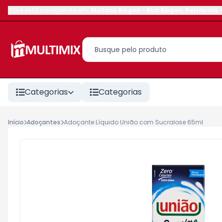
Você está navegando em:
Multimix Bingen
-
Rua Bingen
,
Petrópolis
Categorias
Categorias
Início
Adoçantes
Adoçante Líquido União com Sucralose 65ml