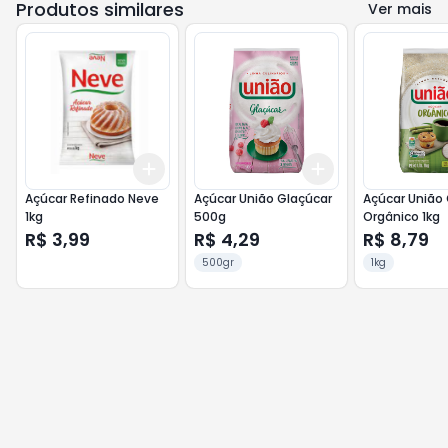
Produtos similares
Ver mais
Add
Add
+
3
+
5
+
10
+
3
+
5
+
10
Açúcar Refinado Neve
Açúcar União Glaçúcar
Açúcar União 
1kg
500g
Orgânico 1kg
R$ 3,99
R$ 4,29
R$ 8,79
500gr
1kg