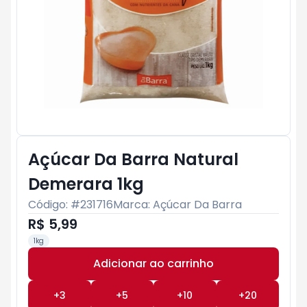
Açúcar Da Barra Natural
Demerara 1kg
Código: #
231716
Marca:
Açúcar Da Barra
R$ 5,99
1kg
Adicionar ao carrinho
Subtotal:
R$ 0
+
3
+
5
+
10
+
20