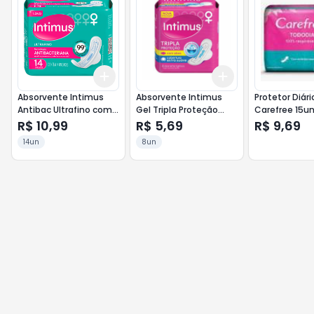
Add
Add
+
3
+
5
+
10
+
3
+
5
+
10
Absorvente Intimus
Absorvente Intimus
Protetor Diári
Antibac Ultrafino com
Gel Tripla Proteção
Carefree 15un
Abas 14un
com Abas 8un
Sem Perfume
R$ 10,99
R$ 5,69
R$ 9,69
Cobertura Suave
14un
8un