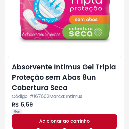
Absorvente Intimus Gel Tripla
Proteção sem Abas 8un
Cobertura Seca
Código: #
167662
Marca:
Intimus
R$ 5,59
8un
Adicionar ao carrinho
Subtotal:
R$ 0