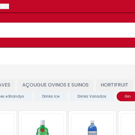
-
RJ
AVES
AÇOUGUE OVINOS E SUINOS
HORTIFRUIT
s e Brandys
Drinks Ice
Drinks Variados
Gin