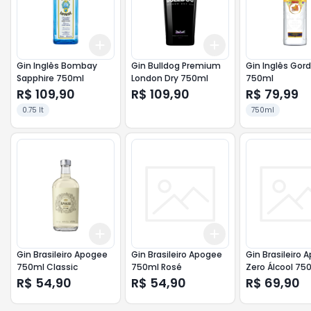
Add
Add
+
3
+
5
+
10
+
3
+
5
+
10
Gin Inglês Bombay
Gin Bulldog Premium
Gin Inglês Gor
Sapphire 750ml
London Dry 750ml
750ml
R$ 109,90
R$ 109,90
R$ 79,99
0.75 lt
750ml
Add
Add
+
3
+
5
+
10
+
3
+
5
+
10
Gin Brasileiro Apogee
Gin Brasileiro Apogee
Gin Brasileiro 
750ml Classic
750ml Rosé
Zero Álcool 75
R$ 54,90
R$ 54,90
R$ 69,90