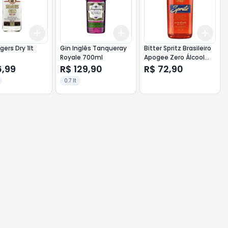
Add
Add
Add
10
+
3
+
5
+
10
+
3
+
5
+
10
+
3
gers Dry 1lt
Gin Inglês Tanqueray
Bitter Spritz Brasileiro
Royale 700ml
Apogee Zero Álcool
750ml
6,99
R$ 129,90
R$ 72,90
0.7 lt