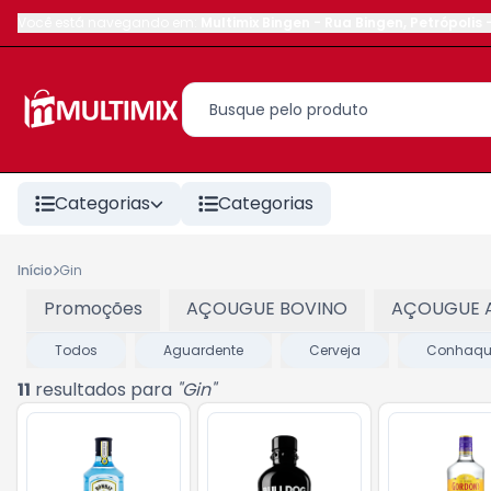
Você está navegando em:
Multimix Bingen
-
Rua Bingen
,
Petrópolis
Categorias
Categorias
Início
Gin
Promoções
AÇOUGUE BOVINO
AÇOUGUE 
Todos
Aguardente
Cerveja
Conhaque
11
resultados para
"
Gin
"