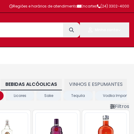
Regiões e horários de atendimento
Encartes
(24) 3302-4000
Minha conta
BEBIDAS ALCÓOLICAS
VINHOS E ESPUMANTES
Licores
Sake
Tequila
Vodka Importad
Filtros