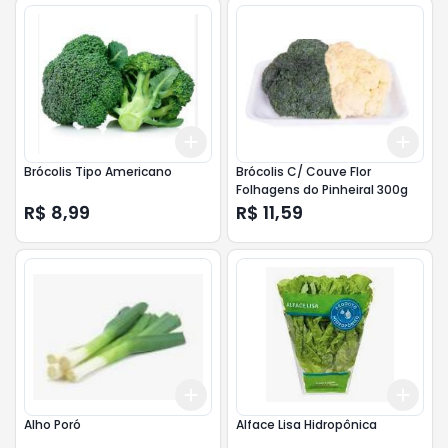
Add
Add
+
3
+
5
+
10
+
3
Brócolis Tipo Americano
Brócolis C/ Couve Flor
Folhagens do Pinheiral 300g
R$ 8,99
R$ 11,59
Add
Add
+
3
+
5
+
10
+
3
Alho Poró
Alface Lisa Hidropônica