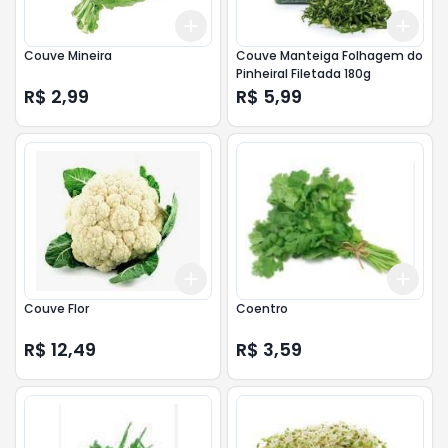
Add
Add
+
3
+
5
+
10
+
3
Couve Mineira
Couve Manteiga Folhagem do
Pinheiral Filetada 180g
R$ 2,99
R$ 5,99
Add
Add
+
3
+
5
+
10
+
3
Couve Flor
Coentro
R$ 12,49
R$ 3,59