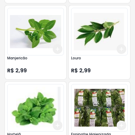
Add
Add
+
3
+
5
+
10
+
3
Manjericão
Louro
R$ 2,99
R$ 2,99
Add
Add
+
3
+
5
+
10
+
3
Hortelã
Espinafre Higienizada