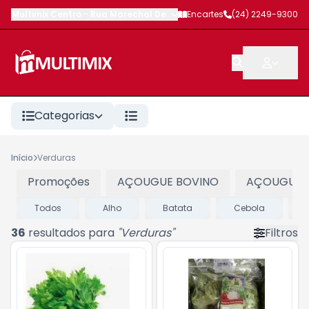
Multimix Centro
-
Rua Marechal Deodoro
Encartes
,
Petrópolis
(24) 2249-9300
-
RJ
Categorias
Início
Verduras
Promoções
AÇOUGUE BOVINO
AÇOUGUE 
Todos
Alho
Batata
Cebola
36
resultados para
"
Verduras
"
Filtros