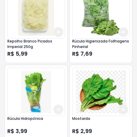
Add
Add
+
3
+
5
+
10
+
3
Repolho Branco Picados
Rúcula Higienizada Follhagens
Imperial 250g
Pinheiral
R$ 5,99
R$ 7,69
Add
Add
+
3
+
5
+
10
+
3
Rúcula Hidropônica
Mostarda
R$ 3,99
R$ 2,99