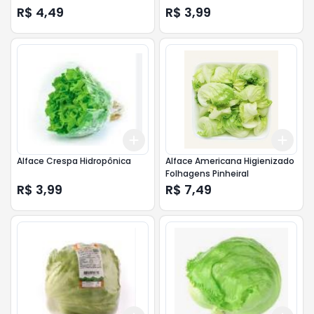
R$ 4,49
R$ 3,99
Add
Add
+
3
+
5
+
10
+
3
Alface Crespa Hidropônica
Alface Americana Higienizado
Folhagens Pinheiral
R$ 3,99
R$ 7,49