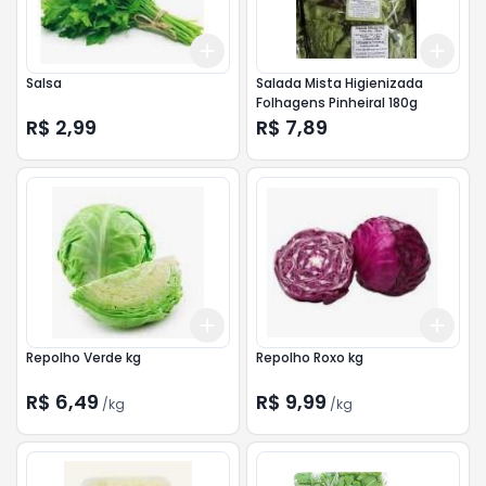
Add
Add
+
3
+
5
+
10
+
3
Salsa
Salada Mista Higienizada
Folhagens Pinheiral 180g
R$ 2,99
R$ 7,89
Add
Add
+
2.4
kg
+
4
kg
+
2.
Repolho Verde kg
Repolho Roxo kg
R$ 6,49
R$ 9,99
/
kg
/
kg