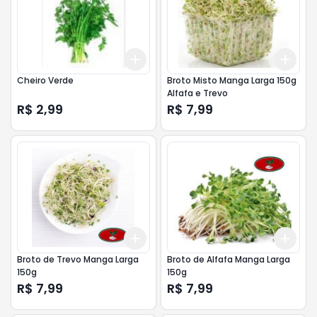
Add
Add
+
3
+
5
+
10
+
3
Cheiro Verde
Broto Misto Manga Larga 150g
Alfafa e Trevo
R$ 2,99
R$ 7,99
Add
Add
+
3
+
5
+
10
+
3
Broto de Trevo Manga Larga
Broto de Alfafa Manga Larga
150g
150g
R$ 7,99
R$ 7,99