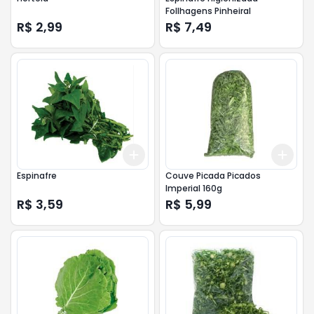
Follhagens Pinheiral
R$ 2,99
R$ 7,49
Add
Add
+
3
+
5
+
10
+
3
Espinafre
Couve Picada Picados
Imperial 160g
R$ 3,59
R$ 5,99