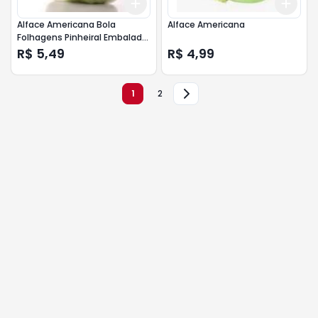
Add
Add
+
3
+
5
+
10
+
3
Alface Americana Bola
Alface Americana
Folhagens Pinheiral Embalada
250g
R$ 5,49
R$ 4,99
1
2