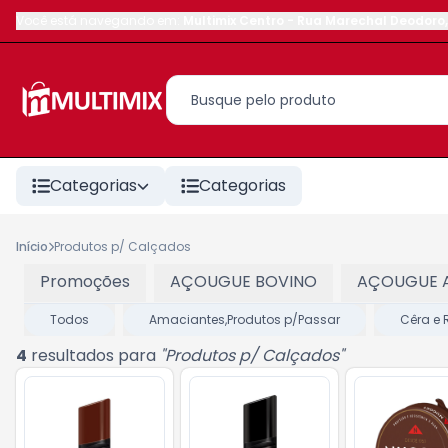
Você está navegando em:
Multimix Centro
-
Rua Marechal Deodoro
,
Categorias
Categorias
Início
Produtos p/ Calçados
Promoções
AÇOUGUE BOVINO
AÇOUGUE 
Todos
Amaciantes,Produtos p/Passar
Cêra e
4
resultados para
"
Produtos p/ Calçados
"