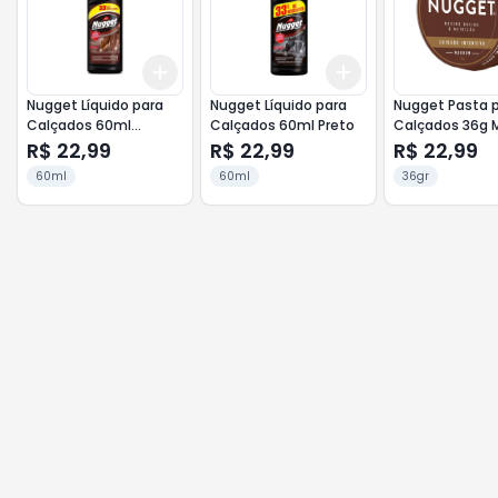
Add
Add
+
3
+
5
+
10
+
3
+
5
+
10
Nugget Líquido para
Nugget Líquido para
Nugget Pasta 
Calçados 60ml
Calçados 60ml Preto
Calçados 36g 
Marrom
R$ 22,99
R$ 22,99
R$ 22,99
60ml
60ml
36gr