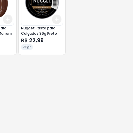
Add
Add
+
3
+
5
+
10
+
3
+
5
+
10
para
Nugget Pasta para
Marrom
Calçados 36g Preto
R$ 22,99
36gr