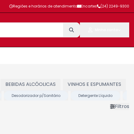
Regiões e horários de atendimento
Encartes
(24) 2249-9300
Minha conta
BEBIDAS ALCÓOLICAS
VINHOS E ESPUMANTES
Desodorizador p/Sanitário
Detergente Líquido
D
Filtros