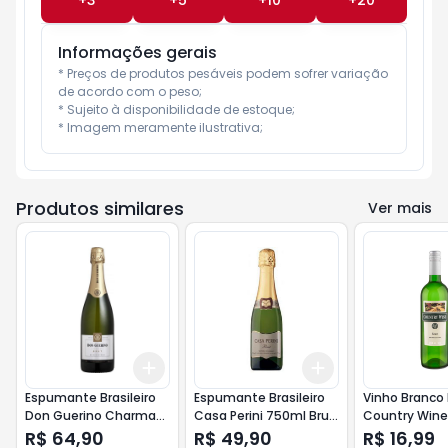
+
3
+
5
+
10
+
20
Informações gerais
* Preços de produtos pesáveis podem sofrer variação 
de acordo com o peso;

* Sujeito à disponibilidade de estoque;

* Imagem meramente ilustrativa;
Produtos similares
Ver mais
Add
Add
+
3
+
5
+
10
+
3
+
5
+
10
Espumante Brasileiro
Espumante Brasileiro
Vinho Branco B
Don Guerino Charmat
Casa Perini 750ml Brut
Country Wine
750ml Brut Branco
Branco
Seco
R$ 64,90
R$ 49,90
R$ 16,99