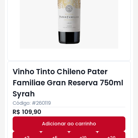
Vinho Tinto Chileno Pater
Familiae Gran Reserva 750ml
Syrah
Código: #
260119
R$ 109,90
Adicionar ao carrinho
Subtotal:
R$ 0