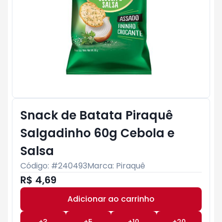
Snack de Batata Piraquê
Salgadinho 60g Cebola e
Salsa
Código: #
240493
Marca:
Piraquê
R$ 4,69
Adicionar ao carrinho
Subtotal:
R$ 0