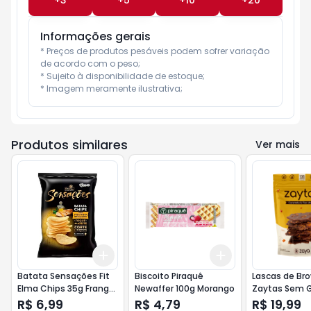
+
3
+
5
+
10
+
20
Informações gerais
* Preços de produtos pesáveis podem sofrer variação 
de acordo com o peso;

* Sujeito à disponibilidade de estoque;

* Imagem meramente ilustrativa;
Produtos similares
Ver mais
Add
Add
+
3
+
5
+
10
+
3
+
5
+
10
Batata Sensações Fit
Biscoito Piraquê
Lascas de Br
Elma Chips 35g Frango
Newaffer 100g Morango
Zaytas Sem G
Grelhado
Sem Lactose 
R$ 6,99
R$ 4,79
R$ 19,99