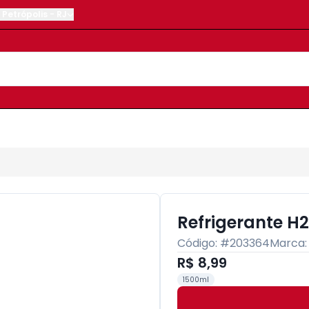
Petrópolis
-
RJ
Refrigerante H
Código: #
203364
Marca
R$ 8,99
1500ml