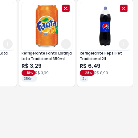
Add
Add
Add
+
3
+
5
+
10
+
3
+
5
+
10
+
3
 Lata
Refrigerante Fanta Laranja
Refrigerante Pepsi Pet
Lata Tradicional 350ml
Tradicional 2lt
R$ 3,29
R$ 6,49
R$ 3,99
R$ 8,99
-
18
%
-
28
%
350ml
2L