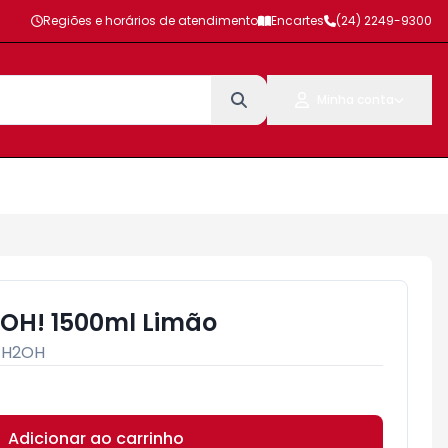
Regiões e horários de atendimento
Encartes
(24) 2249-9300
Minha conta
2OH! 1500ml Limão
:
H2OH
Adicionar ao carrinho
Subtotal:
R$ 0,00