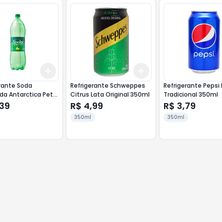
Add
Add
10
+
3
+
5
+
10
+
3
+
5
+
10
rante Soda
Refrigerante Schweppes
Refrigerante Pepsi
da Antarctica Pet
Citrus Lata Original 350ml
Tradicional 350ml
2lt
,39
R$ 4,99
R$ 3,79
350ml
350ml