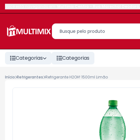
Você está navegando em:
Multimix Centro
-
Rua Marechal Deodoro
,
Categorias
Categorias
Início
Refrigerantes
Refrigerante H2OH! 1500ml Limão