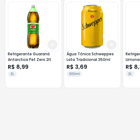
Add
Add
+
3
+
5
+
10
+
3
+
5
+
Refrigerante Guaraná
Água Tônica Schweppes
Refrige
Antarctica Pet Zero 2lt
Lata Tradicional 350ml
Limona
Tradic. 
R$ 8,99
R$ 3,69
R$ 8
2L
300ml
2L