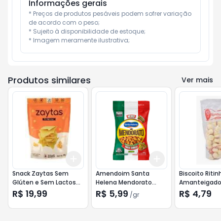
Informações gerais
* Preços de produtos pesáveis podem sofrer variação 
de acordo com o peso;

* Sujeito à disponibilidade de estoque;

* Imagem meramente ilustrativa;
Produtos similares
Ver mais
Add
Add
+
3
+
5
+
10
+
3
gr
+
5
gr
Snack Zaytas Sem
Amendoim Santa
Biscoito Ritin
Glúten e Sem Lactose
Helena Mendorato
Amanteigado 
80g Parmezaya
Sabores do Mundo 90g
150g
R$ 19,99
R$ 5,99
R$ 4,79
/
gr
México (Taco Chilli)