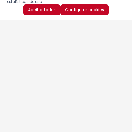
estatísticas de uso.
Aceitar todos
Configurar cookies
Aproveite as nossas promoções!
Cadastre seu e-mail e receba ofertas exclusivas.
QUERO RECEBER