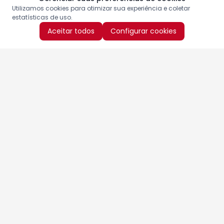
Utilizamos cookies para otimizar sua experiência e coletar
estatísticas de uso.
Aceitar todos
Configurar cookies
Aproveite as nossas promoções!
Cadastre seu e-mail e receba ofertas exclusivas.
QUERO RECEBER