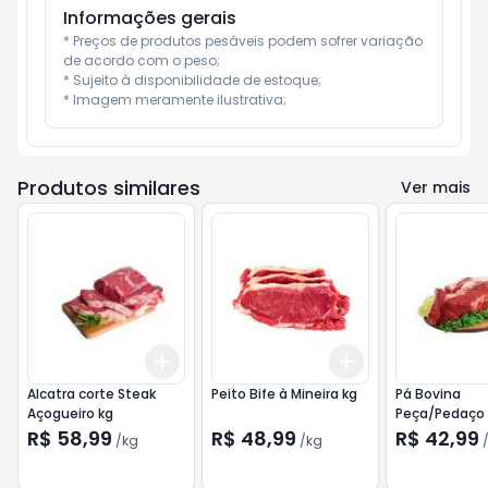
Informações gerais
* Preços de produtos pesáveis podem sofrer variação 
de acordo com o peso;

* Sujeito à disponibilidade de estoque;

* Imagem meramente ilustrativa;
Produtos similares
Ver mais
Add
Add
+
3
kg
+
5
kg
+
1.5
kg
+
2.5
kg
Alcatra corte Steak
Peito Bife à Mineira kg
Pá Bovina
Açogueiro kg
Peça/Pedaço 
R$ 58,99
R$ 48,99
R$ 42,99
/
kg
/
kg