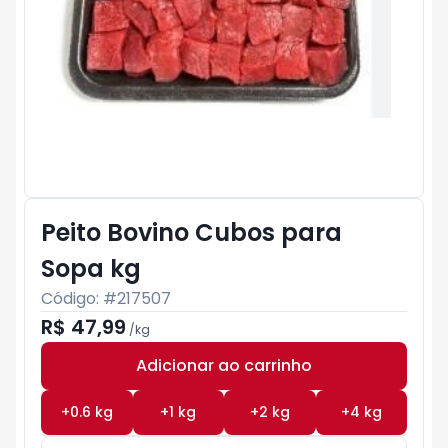
Peito Bovino Cubos para
Sopa kg
Código: #
217507
R$ 47,99
/
kg
Adicionar ao carrinho
Subtotal:
R$ 0
+
0.6
kg
+
1
kg
+
2
kg
+
4
kg