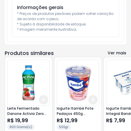
Informações gerais
* Preços de produtos pesáveis podem sofrer variação 
de acordo com o peso;

* Sujeito à disponibilidade de estoque;

* Imagem meramente ilustrativa;
Produtos similares
Ver mais
Add
Add
+
3
+
5
+
10
+
3
+
5
+
10
Leite Fermentado
Iogurte Itambé Pote
Iogurte Itam
Danone Activia Zero
Pedaços 450g
Integral Band
800g Morango
Morango
Natural Milk
R$ 19,99
R$ 12,99
R$ 7,99
800 Grama(s)
500gr