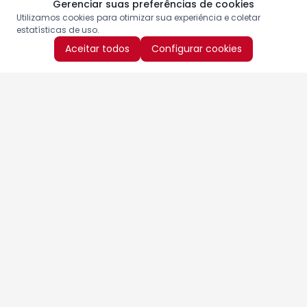
Gerenciar suas preferências de cookies
Utilizamos cookies para otimizar sua experiência e coletar
estatísticas de uso.
Aceitar todos
Configurar cookies
Aproveite as nossas promoções!
Cadastre seu e-mail e receba ofertas exclusivas.
QUERO RECEBER