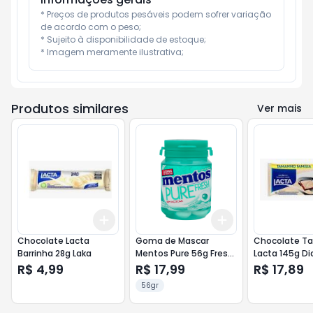
* Preços de produtos pesáveis podem sofrer variação 
de acordo com o peso;

* Sujeito à disponibilidade de estoque;

* Imagem meramente ilustrativa;
Produtos similares
Ver mais
Add
Add
+
3
+
5
+
10
+
3
+
5
+
10
Chocolate Lacta
Goma de Mascar
Chocolate Ta
Barrinha 28g Laka
Mentos Pure 56g Fresh
Lacta 145g D
Wintergreen
Negro + Laka
R$ 4,99
R$ 17,99
R$ 17,89
56gr