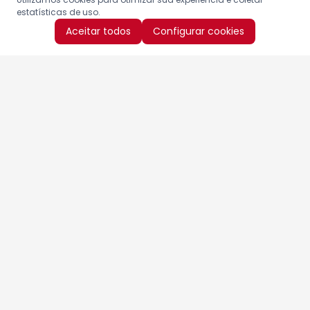
estatísticas de uso.
Aceitar todos
Configurar cookies
Aproveite as nossas promoções!
Cadastre seu e-mail e receba ofertas exclusivas.
QUERO RECEBER