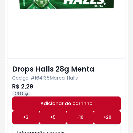
Drops Halls 28g Menta
Código: #
164135
Marca:
Halls
R$ 2,29
0.588 kg
Adicionar ao carrinho
Subtotal:
R$ 0
+
3
+
5
+
10
+
20
Informações gerais