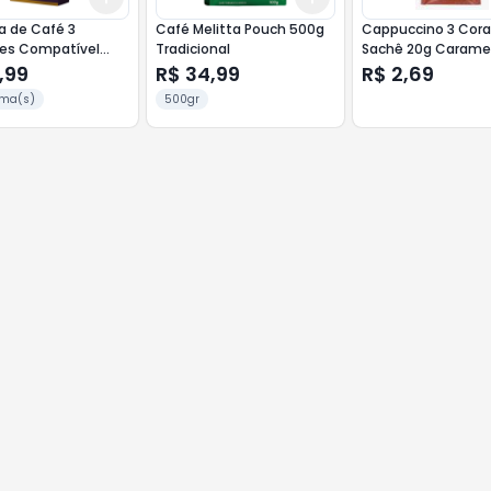
a de Café 3
Café Melitta Pouch 500g
Cappuccino 3 Cor
es Compatível
Tradicional
Sachê 20g Carame
so c/ 10un
Salgado
,99
R$ 34,99
R$ 2,69
 Paulista
ma(s)
500gr