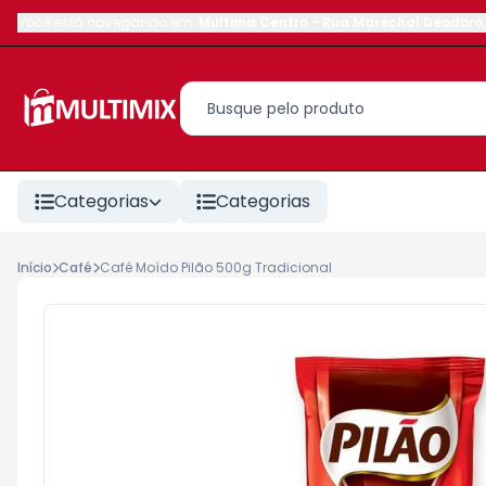
Você está navegando em:
Multimix Centro
-
Rua Marechal Deodoro
,
Categorias
Categorias
Início
Café
Café Moído Pilão 500g Tradicional