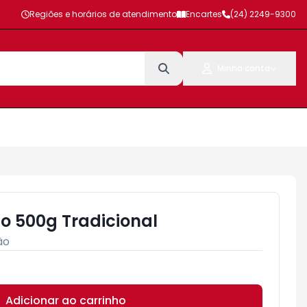
Regiões e horários de atendimento
Encartes
(24) 2249-9300
Minha conta
ão 500g Tradicional
ão
Adicionar ao carrinho
Subtotal:
R$ 0,00