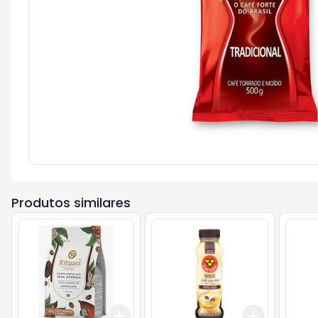
Produtos similares
Add
Add
+
3
+
5
+
10
+
3
+
5
+