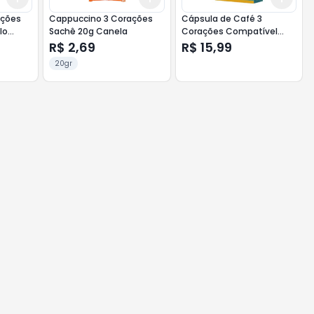
ações
Cappuccino 3 Corações
Cápsula de Café 3
lo
Sachê 20g Canela
Corações Compatível
Nespresso c/ 10un Espírito
R$ 2,69
R$ 15,99
Santo
20gr