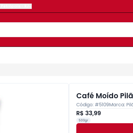
Petrópolis
-
RJ
Café Moído Pil
Código: #
5109
Marca:
Pil
R$ 33,99
500gr