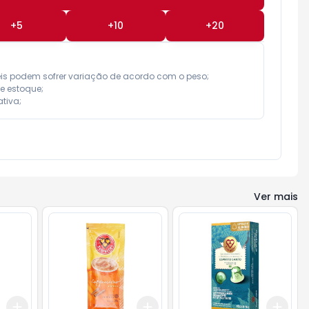
+
5
+
10
+
20
eis podem sofrer variação de acordo com o peso;

e estoque;

tiva;
Ver mais
Add
Add
Add
+
3
+
5
+
10
+
3
+
5
+
10
+
3