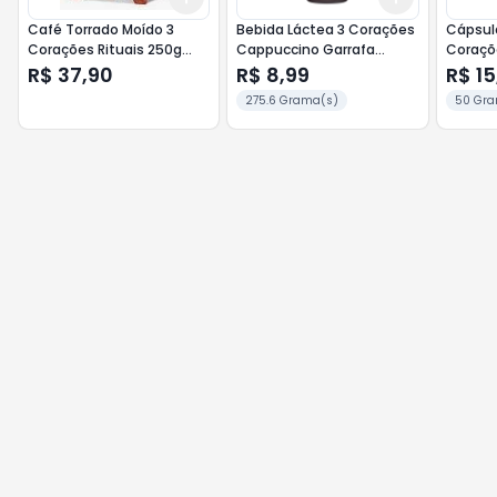
Café Torrado Moído 3
Bebida Láctea 3 Corações
Cápsul
Corações Rituais 250g
Cappuccino Garrafa
Coraçõ
Notas Chocolate
260ml Pingado
Nespres
R$ 37,90
R$ 8,99
R$ 15
Mogiana
275.6 Grama(s)
50 Gra