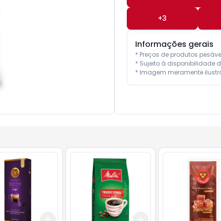
+
3
Informações gerais
* Preços de produtos pesáv
* Sujeito à disponibilidade d
* Imagem meramente ilustra
Add
Add
10
+
3
+
5
+
10
+
3
+
5
+
10