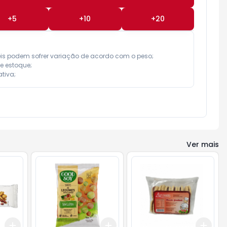
+
5
+
10
+
20
eis podem sofrer variação de acordo com o peso;

e estoque;

tiva;
Ver mais
Add
Add
Add
+
3
+
5
+
10
+
3
+
5
+
10
+
3