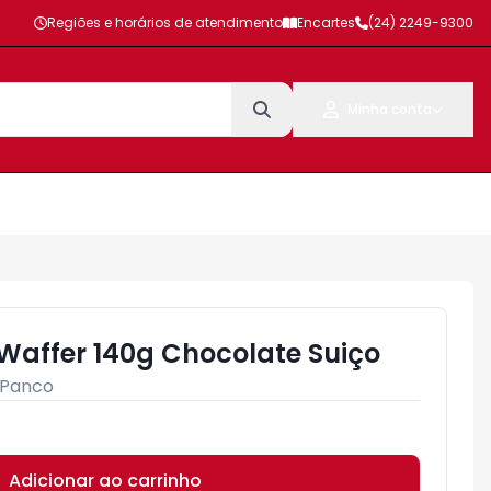
Regiões e horários de atendimento
Encartes
(24) 2249-9300
Minha conta
 Waffer 140g Chocolate Suiço
Panco
Adicionar ao carrinho
Subtotal:
R$ 0,00