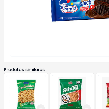
Produtos similares
Add
Add
+
3
+
5
+
10
+
3
+
5
+