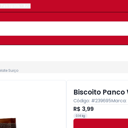
Petrópolis
-
RJ
late Suiço
Biscoito Panco
Código: #
239695
Marca:
R$ 3,99
0.14 kg