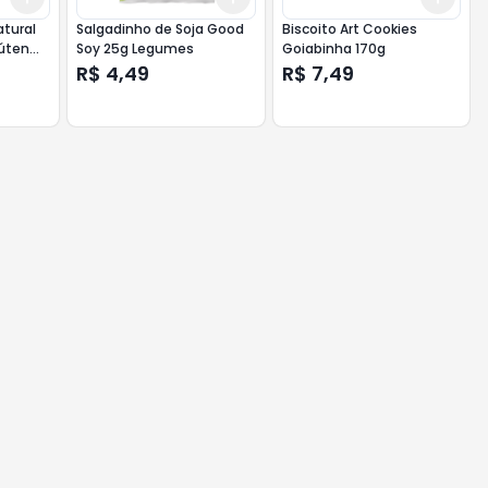
atural
Salgadinho de Soja Good
Biscoito Art Cookies
lúten
Soy 25g Legumes
Goiabinha 170g
R$ 4,49
R$ 7,49
bba e