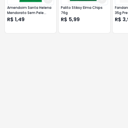
Amendoim Santa Helena
Palito Stiksy Elma Chips
Fandan
Mendorato Sem Pele
76g
35g Pr
Assado 24g
R$ 1,49
R$ 5,99
R$ 3,