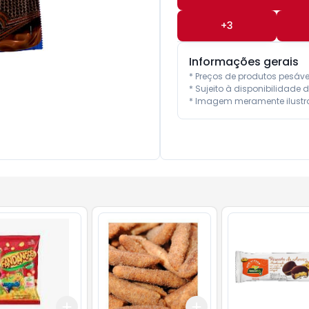
+
3
Informações gerais
* Preços de produtos pesáv
* Sujeito à disponibilidade d
* Imagem meramente ilustra
Add
Add
10
+
3
+
5
+
10
+
0.6
kg
+
1
kg