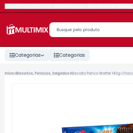
Você está navegando em:
Multimix Centro
-
Rua Marechal Deodoro
,
Categorias
Categorias
Início
Biscoitos, Petiscos, Salgados
Biscoito Panco Waffer 140g Choco