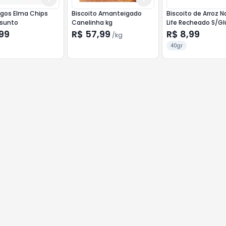
gos Elma Chips
Biscoito Amanteigado
Biscoito de Arroz N
esunto
Canelinha kg
Life Recheado S/G
40g C/Pasta de
99
R$ 57,99
R$ 8,99
/
kg
Amendoim, Alfarro
40gr
Canela