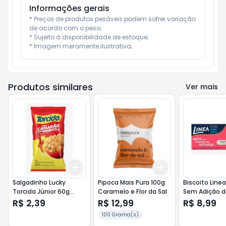
Informações gerais
* Preços de produtos pesáveis podem sofrer variação 
de acordo com o peso;

* Sujeito à disponibilidade de estoque;

* Imagem meramente ilustrativa;
Produtos similares
Ver mais
Add
Add
+
3
+
5
+
10
+
3
+
5
+
10
Salgadinho Lucky
Pipoca Mais Pura 100g
Biscoito Line
Torcida Júnior 60g
Caramelo e Flor da Sal
Sem Adição d
Camarão
90g Merengu
R$ 2,39
R$ 12,99
R$ 8,99
Morango
100 Grama(s)