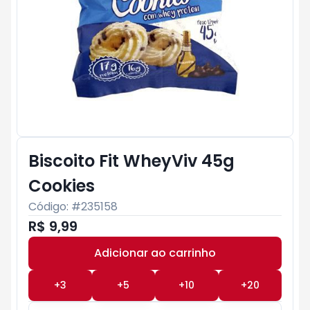
Biscoito Fit WheyViv 45g
Cookies
Código: #
235158
R$ 9,99
Adicionar ao carrinho
Subtotal:
R$ 0
+
3
+
5
+
10
+
20