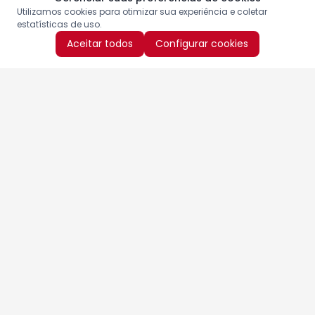
Utilizamos cookies para otimizar sua experiência e coletar
estatísticas de uso.
Aceitar todos
Configurar cookies
Aproveite as nossas promoções!
Cadastre seu e-mail e receba ofertas exclusivas.
QUERO RECEBER