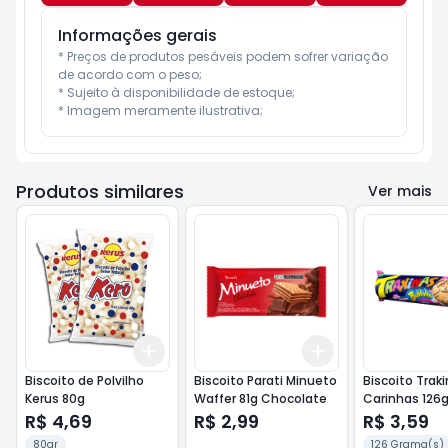
Informações gerais
* Preços de produtos pesáveis podem sofrer variação 
de acordo com o peso;

* Sujeito à disponibilidade de estoque;

* Imagem meramente ilustrativa;
Produtos similares
Ver mais
Add
Add
+
3
+
5
+
10
+
3
+
5
+
10
Biscoito de Polvilho
Biscoito Parati Minueto
Biscoito Trak
Kerus 80g
Waffer 81g Chocolate
Carinhas 126g
Frutti
R$ 4,69
R$ 2,99
R$ 3,59
80gr
126 Grama(s)