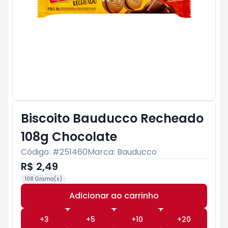
Biscoito Bauducco Recheado
108g Chocolate
Código: #
251460
Marca:
Bauducco
R$ 2,49
108 Grama(s)
Adicionar ao carrinho
Subtotal:
R$ 0
+
3
+
5
+
10
+
20