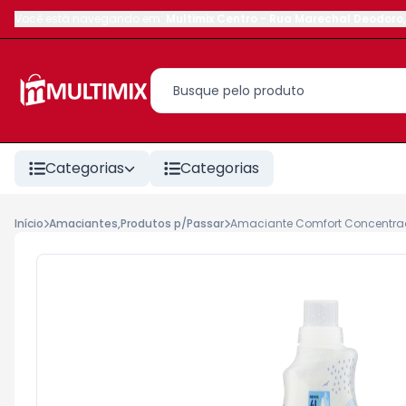
Você está navegando em:
Multimix Centro
-
Rua Marechal Deodoro
,
Categorias
Categorias
Início
Amaciantes,Produtos p/Passar
Amaciante Comfort Concentrad