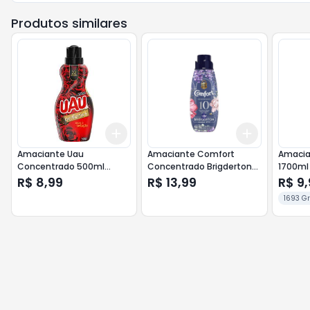
Produtos similares
Add
Add
+
3
+
5
+
10
+
3
+
5
+
Amaciante Uau
Amaciante Comfort
Amacia
Concentrado 500ml
Concentrado Brigderton
1700ml
Rosas e Sedução -
500ml
R$ 8,99
R$ 13,99
R$ 9,
Vermelho
1693 G