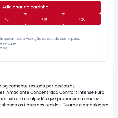
Adicionar ao carrinho
Subtotal:
R$ 0,00
+
5
+
10
+
20
eis podem sofrer variação de acordo com o peso;

e estoque;

tiva;
logicamente testada por pediatras,
ães. Amaciante Concentrado Comfort Intense Puro
 com extrato de algodão que proporciona maciez
 alinhando as fibras dos tecidos. Guarde a embalagem