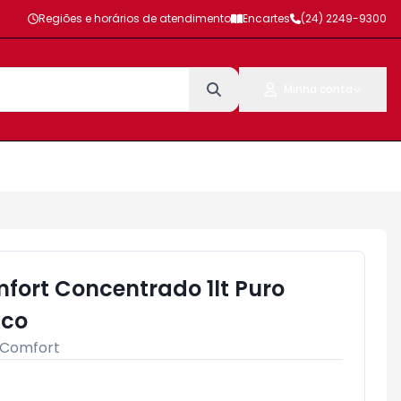
Regiões e horários de atendimento
Encartes
(24) 2249-9300
Minha conta
ort Concentrado 1lt Puro
nco
Comfort