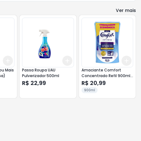
Ver mais
Add
Add
Add
+
3
+
5
+
10
+
3
+
5
+
10
+
3
ou Mais
Passa Roupa UAU
Amaciante Comfort
sa)
Pulverizador 500ml
Concentrado Refil 900ml
Azul
R$ 22,99
R$ 20,99
900ml