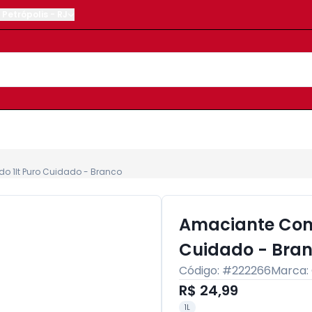
Petrópolis
-
RJ
o 1lt Puro Cuidado - Branco
Amaciante Comf
Cuidado - Bra
Código: #
222266
Marca:
R$ 24,99
1L