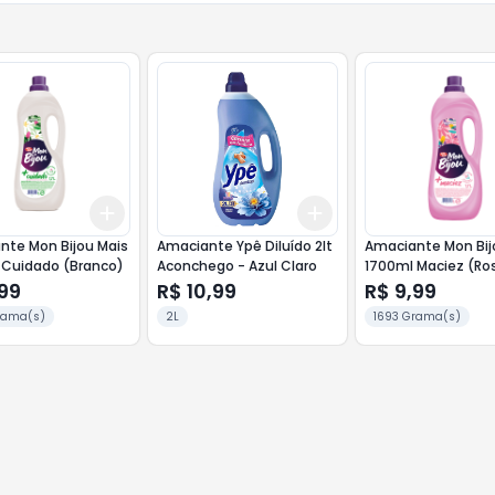
Add
Add
10
+
3
+
5
+
10
+
3
+
5
+
10
nte Mon Bijou Mais
Amaciante Ypê Diluído 2lt
Amaciante Mon Bij
 Cuidado (Branco)
Aconchego - Azul Claro
1700ml Maciez (Ro
99
R$ 10,99
R$ 9,99
rama(s)
2L
1693 Grama(s)