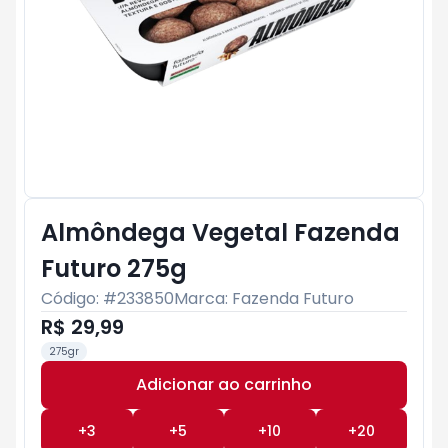
Almôndega Vegetal Fazenda
Futuro 275g
Código: #
233850
Marca:
Fazenda Futuro
R$ 29,99
275gr
Adicionar ao carrinho
Subtotal:
R$ 0
+
3
+
5
+
10
+
20