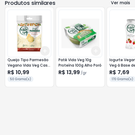
Produtos similares
Ver mais
Add
Add
+
3
+
5
+
10
+
3
gr
+
5
gr
Queijo Tipo Parmesão
Patê Vida Veg 10g
Iogurte Vega
Vegano Vida Veg Cast.
Proteína 100g Alho Poró
Veg á Base de
de Caju 50g
Coco 170g M
R$ 10,99
R$ 13,99
R$ 7,69
/
gr
50 Grama(s)
170 Grama(s)