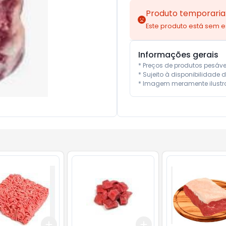
Produto temporaria
Este produto está sem 
Informações gerais
* Preços de produtos pesáv
* Sujeito à disponibilidade d
* Imagem meramente ilustra
Add
Add
7.5
kg
+
1.5
kg
+
2.5
kg
+
1.5
kg
+
2.5
kg