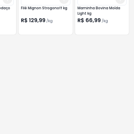
Pedaço
Filé Mignon Strogonoff kg
Maminha Bovina Moída
Light kg
R$ 129,99
R$ 66,99
/
kg
/
kg