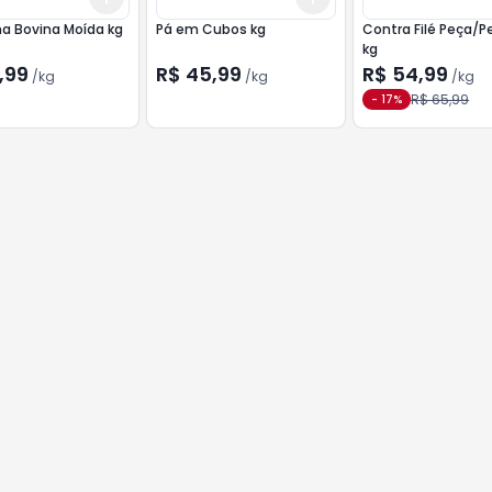
ha Bovina Moída kg
Pá em Cubos kg
Contra Filé Peça/
kg
,99
R$ 45,99
R$ 54,99
/
kg
/
kg
/
kg
R$ 65,99
-
17
%