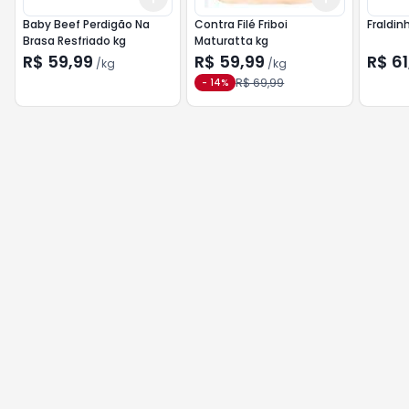
Baby Beef Perdigão Na
Contra Filé Friboi
Fraldin
Brasa Resfriado kg
Maturatta kg
R$ 59,99
R$ 59,99
R$ 61
/
kg
/
kg
R$ 69,99
-
14
%