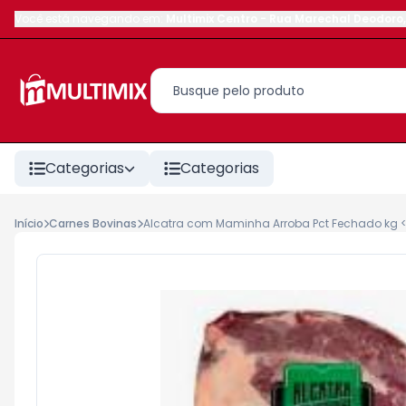
Você está navegando em:
Multimix Centro
-
Rua Marechal Deodoro
,
Categorias
Categorias
Início
Carnes Bovinas
Alcatra com Maminha Arroba Pct Fechado kg <<