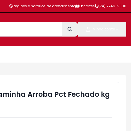
Regiões e horários de atendimento
Encartes
(24) 2249-9300
Minha conta
aminha Arroba Pct Fechado kg
>