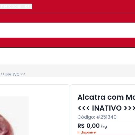
Petrópolis
-
RJ
< INATIVO >>>
Alcatra com M
<<< INATIVO >>
Código: #
251340
R$ 0,00
/
kg
Indisponível