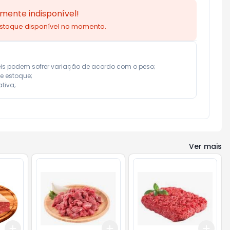
mente indisponível!
estoque disponível no momento.
eis podem sofrer variação de acordo com o peso;

e estoque;

tiva;
Ver mais
Add
Add
Add
+
0.9
kg
+
1.5
kg
+
1.5
kg
+
2.5
kg
+
1.5