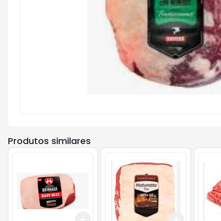
Produtos similares
Add
Add
+
0.9
kg
+
1.5
kg
+
4.5
kg
+